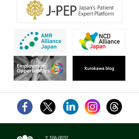
〒106-0032