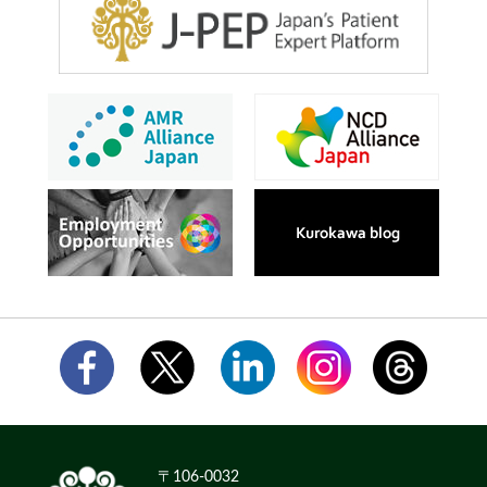
〒106-0032