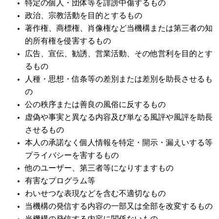
特定の個人・団体等を誹謗中傷するもの
政治、宗教活動を目的とするもの
著作権、商標権、肖像権など当機構または第三者の知
的所有権を侵害するもの
広告、宣伝、勧誘、営業活動、その他営利を目的とす
るもの
人種・思想・信条等の差別または差別を助長させるも
の
公の秩序または善良の風俗に反するもの
虚偽や事実と異なる内容及び単なる風評や風評を助長
させるもの
本人の承諾なく個人情報を特定・開示・漏えいする等
プライバシーを害するもの
他のユーザー、第三者等になりすますもの
有害なプログラム等
わいせつな表現などを含む不適切なもの
当機構の発信する内容の一部又は全部を改変するもの
当機構の発信する内容に関係ないもの