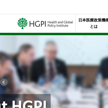
日本医療政策機
とは
ミッション・行
代表理事メッセ
終身名誉チェア
組織概要
年報・最近の活
HGPIを支え
スタッフの声
HGPIのあゆみ
黒川清賞