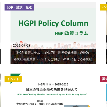
記事・講演・報道
イ
2026-07-29
【HGPI政策コラム】（No.75）世界保健機関（WHO）
市民社会委員会（CSC）とは何か―WHOにおける市民社
会参加の制度化と日本の関与―
イベント
調