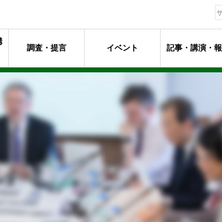
構
調査・提言
イベント
記事・講演・報
動指針
ージ
マンメッセージ
動
るプロフェッショナル達