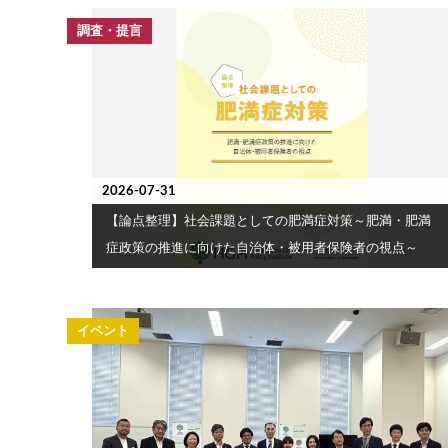
調査・提言
2026-07-31
【論点整理】社会課題としての肥満症対策～肥満・肥満
症政策の推進に向けた自治体・被用者保険者の視点～
イベント