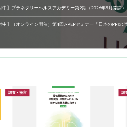
付中】プラネタリーヘルスアカデミー第2期（2026年9月開講）
中】（オンライン開催）第4回J-PEPセミナー「日本のPPIの歴史
調査・提言
調