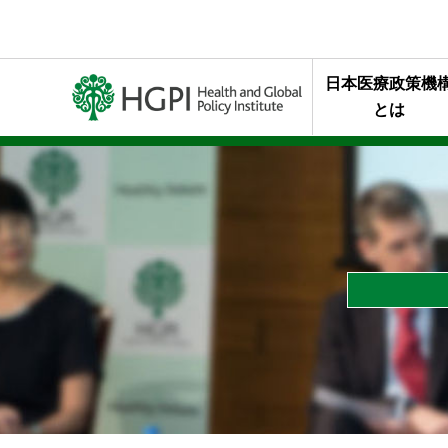
日本医療政策機
とは
ミッション・行
代表理事メッセ
終身名誉チェア
組織概要
年報・最近の活
HGPIを支え
スタッフの声
HGPIのあゆみ
黒川清賞