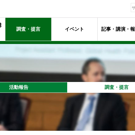
構
調査・提言
イベント
記事・講演・報
動指針
ージ
マンメッセージ
動
るプロフェッショナル達
活動報告
調査・提言