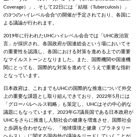
Coverage）」、そして22日には「結核（Tuberculosis）」
の3つのハイレベル会合*の開催が予定されており、各国に
よる議論が行われます。
2019年に行われたUHCハイレベル会合では「UHC政治宣
言」が採択され、各国政府が国連総会という場においてそ
の重要性を認識し、各国における対策を進める上での重要
なマイルストーンとなりました。また、国際機関や国連機
関にとっても、国際的な対策を進めてくうえで重要な指針
となっています。
日本政府は、これまでもUHCの国際的な推進について外交
上の重要な課題とし取り組んできており、2022年5月には
「グローバルヘルス戦略」も策定し、UHCはその中心的な
議題にもなっています。2023年G7議長国である日本政府が
UHCをさらに推進し人類社会の健康を増進させ、国際社会
と歩調を合わせながら、「地球環境と健康（プラネタリー
ヘルス）」に関する国内外の議論をリードしていくことが