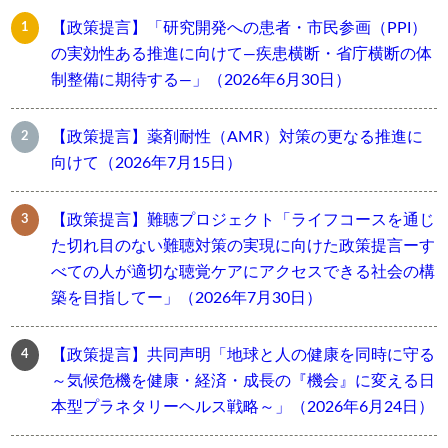
【政策提言】「研究開発への患者・市民参画（PPI）
の実効性ある推進に向けて―疾患横断・省庁横断の体
制整備に期待する―」（2026年6月30日）
【政策提言】薬剤耐性（AMR）対策の更なる推進に
向けて（2026年7月15日）
【政策提言】難聴プロジェクト「ライフコースを通じ
た切れ目のない難聴対策の実現に向けた政策提言ーす
べての人が適切な聴覚ケアにアクセスできる社会の構
築を目指してー」（2026年7月30日）
【政策提言】共同声明「地球と人の健康を同時に守る
～気候危機を健康・経済・成長の『機会』に変える日
本型プラネタリーヘルス戦略～」（2026年6月24日）