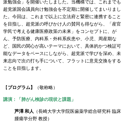
派勉強会」を開催いたしました。当機構では、これまでも
超党派国会議員向け勉強会を不定期に開催してまいりまし
た。今回は、これまで以上に立法府と緊密に連携すること
を目指し、超党派の呼びかけ人の賛同も得ながら、「産官
学民で考える健康医療政策の未来」をコンセプトに、が
ん、予防医療、内科系・外科系疾患や、小児、周産期な
ど、国民の関心が高いテーマにおいて、具体的かつ検証可
能なデータをベースにしながら、超党派で学びを深め、未
来志向で次の打ち手について、フラットに意見交換をする
ことを目指します。
【
プログラム】
（敬称略）
講演：「肺がん検診の現状と課題」
芦澤 和人
（長崎大学大学院医歯薬学総合研究科 臨床
腫瘍学分野 教授）