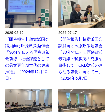
2025-02-12
2024-07-17
【開催報告】超党派国会
【開催報告】超党派国会
議員向け医療政策勉強会
議員向け医療政策勉強会
「30分で伝える医療政策
「30分で伝える医療政策
最前線：社会課題として
最前線：腎臓病の克服を
の男女更年期世代の健康
目指してーCKD対策のさ
推進」（2024年12月10
らなる強化に向けてー」
日）
（2024年6月7日）