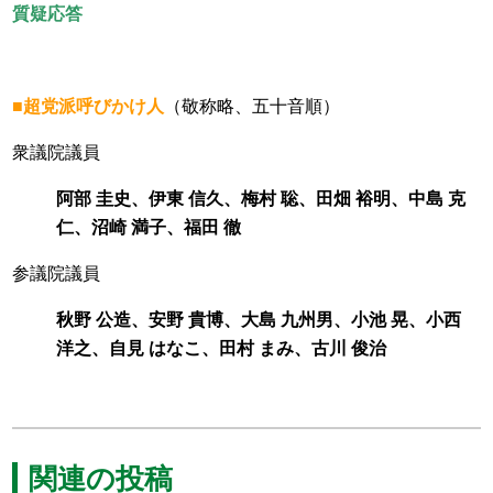
質疑応答
■超党派呼びかけ人
（敬称略、五十音順）
衆議院議員
阿部 圭史、伊東 信久、梅村 聡、田畑 裕明、中島 克
仁、沼崎 満子、福田 徹
参議院議員
秋野 公造、安野 貴博、大島 九州男、小池 晃、小西
洋之、自見 はなこ、田村 まみ、古川 俊治
関連の投稿