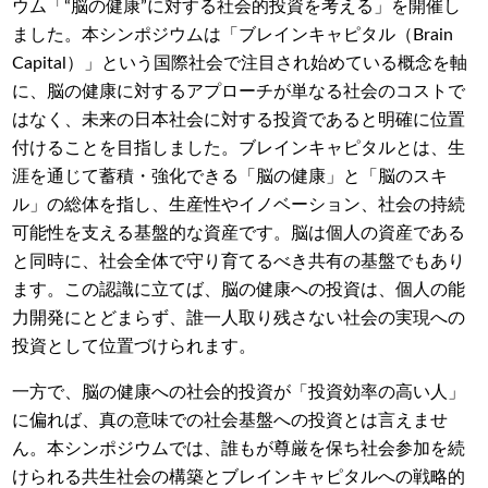
ウム「“脳の健康”に対する社会的投資を考える」を開催し
ました。本シンポジウムは「ブレインキャピタル（Brain
Capital）」という国際社会で注目され始めている概念を軸
に、脳の健康に対するアプローチが単なる社会のコストで
はなく、未来の日本社会に対する投資であると明確に位置
付けることを目指しました。ブレインキャピタルとは、生
涯を通じて蓄積・強化できる「脳の健康」と「脳のスキ
ル」の総体を指し、生産性やイノベーション、社会の持続
可能性を支える基盤的な資産です。脳は個人の資産である
と同時に、社会全体で守り育てるべき共有の基盤でもあり
ます。この認識に立てば、脳の健康への投資は、個人の能
力開発にとどまらず、誰一人取り残さない社会の実現への
投資として位置づけられます。
一方で、脳の健康への社会的投資が「投資効率の高い人」
に偏れば、真の意味での社会基盤への投資とは言えませ
ん。本シンポジウムでは、誰もが尊厳を保ち社会参加を続
けられる共生社会の構築とブレインキャピタルへの戦略的