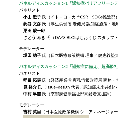
パネルディスカッション1「認知症バリアフリーシ
パネリスト
小山 遊子
氏（イト－ヨ－カ堂CSR・SDGs推進部
菱谷 文彦
氏（厚生労働省 老健局 認知症施策・地
栗田 駿一郎
さとう みき
氏（DAYS BLG!はちおうじ スタッ
モデレーター
堀田 聰子
氏（日本医療政策機構 理事／慶應義塾大
パネルディスカッション2「認知症に備え、超高齢
パネリスト
稲邑 拓馬
氏（経済産業省 商務情報政策局 商務・
筧 裕介
氏（issue+design 代表／認知症未来共創
中村 早苗
氏（京都府健康福祉部高齢者支援課）
モデレーター
吉村 英里
（日本医療政策機構 シニアマネージャ