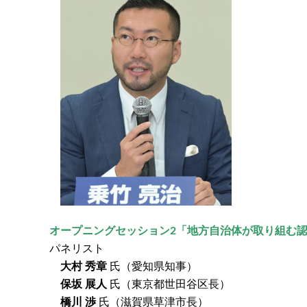
オープニングセッション2「地方自治体が取り組む
パネリスト
大村 秀章
氏（愛知県知事）
保坂 展人
氏（東京都世田谷区長）
橋川 渉
氏（滋賀県草津市長）