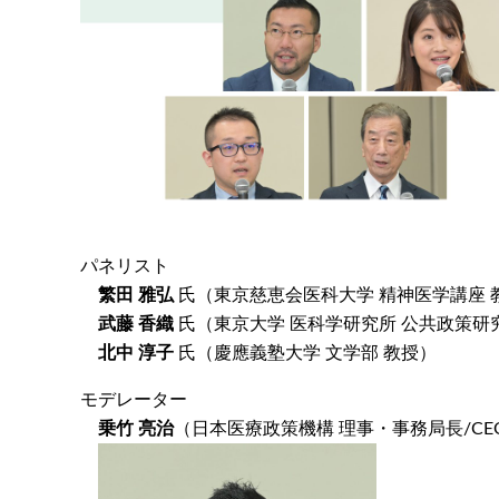
パネリスト
繁田 雅弘
氏（東京慈恵会医科大学 精神医学講座
武藤 香織
氏（東京大学 医科学研究所 公共政策研
北中 淳子
氏（慶應義塾大学 文学部 教授）
モデレーター
乗竹 亮治
（日本医療政策機構 理事・事務局長/CE