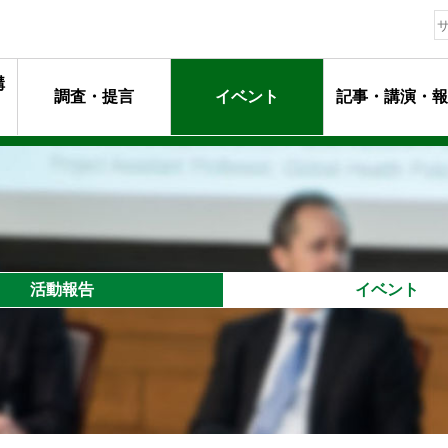
構
調査・提言
イベント
記事・講演・報
動指針
ージ
マンメッセージ
動
るプロフェッショナル達
活動報告
イベント