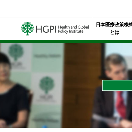
日本医療政策機
とは
ミッション・行
代表理事メッセ
終身名誉チェア
組織概要
年報・最近の活
HGPIを支え
スタッフの声
HGPIのあゆみ
黒川清賞