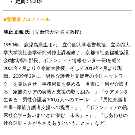
定員：
500名
■登壇者プロフィール
津止 正敏 氏
（立命館大学 名誉教授）
1953年、鹿児島県生まれ。立命館大学名誉教授。立命館大
学大学院社会学研究科修士課程修了。京都市社会福祉協議
会(地域福祉部長、ボランティア情報センター長)を経て
2001年4月より立命館大教授、そして2019年4月より現
職。2009年3月に「男性介護者と支援者の全国ネットワー
ク」を発足させ、事務局長を務める。著書に『男が介護す
る－家族のケアの実態と支援の取り組み－』『ケアメンを
生きる－男性介護者100万人へのエール－』『男性介護者
白書―家族介護者支援への提言－』、『ボランティアの臨
床社会学―あいまいさに潜む「未来」－』、『しあわせの
社会運動－人がささえあうということ－』など。