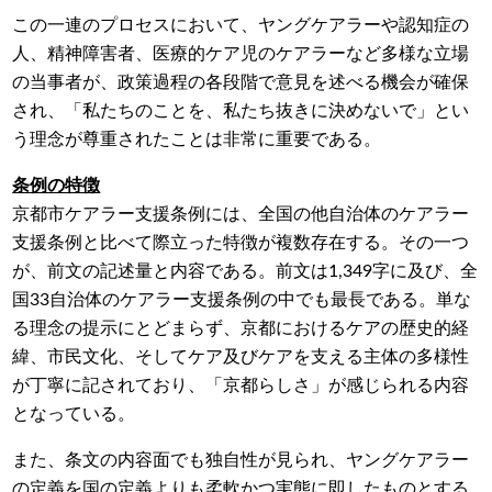
この一連のプロセスにおいて、ヤングケアラーや認知症の
人、精神障害者、医療的ケア児のケアラーなど多様な立場
の当事者が、政策過程の各段階で意見を述べる機会が確保
され、「私たちのことを、私たち抜きに決めないで」とい
う理念が尊重されたことは非常に重要である。
条例の特徴
京都市ケアラー支援条例には、全国の他自治体のケアラー
支援条例と比べて際立った特徴が複数存在する。その一つ
が、前文の記述量と内容である。前文は1,349字に及び、全
国33自治体のケアラー支援条例の中でも最長である。単な
る理念の提示にとどまらず、京都におけるケアの歴史的経
緯、市民文化、そしてケア及びケアを支える主体の多様性
が丁寧に記されており、「京都らしさ」が感じられる内容
となっている。
また、条文の内容面でも独自性が見られ、ヤングケアラー
の定義を国の定義よりも柔軟かつ実態に即したものとする