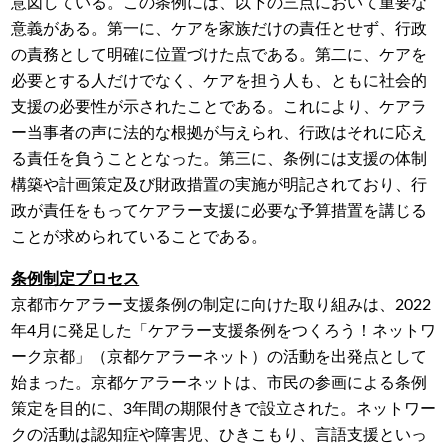
意図している。この条例には、以下の三点において重要な
意義がある。第一に、ケアを家族だけの責任とせず、行政
の責務として明確に位置づけた点である。第二に、ケアを
必要とする人だけでなく、ケアを担う人も、ともに社会的
支援の必要性が示されたことである。これにより、ケアラ
ー当事者の声に法的な根拠が与えられ、行政はそれに応え
る責任を負うこととなった。第三に、条例には支援の体制
構築や計画策定及び財政措置の実施が明記されており、行
政が責任をもってケアラー支援に必要な予算措置を講じる
ことが求められていることである。
条例制定プロセス
京都市ケアラー支援条例の制定に向けた取り組みは、2022
年4月に発足した「ケアラー支援条例をつくろう！ネットワ
ーク京都」（京都ケアラーネット）の活動を出発点として
始まった。京都ケアラーネットは、市民の参画による条例
策定を目的に、3年間の期限付きで設立された。ネットワー
クの活動は認知症や障害児、ひきこもり、言語支援といっ