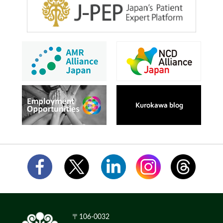
〒106-0032