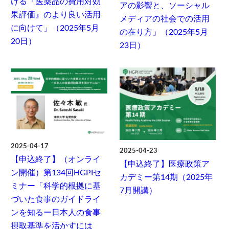
ける『医薬品の費用対効
アの影響と、ソーシャル
果評価』のより良い活用
メディアの社会での活用
に向けて」（2025年5月
の在り方」（2025年5月
20日）
23日）
2025-04-17
2025-04-23
【申込終了】（オンライ
【申込終了】医療政策ア
ン開催）第134回HGPIセ
カデミー第14期（2025年
ミナー「科学的根拠に基
7月開講）
づいた食事のガイドライ
ンを知るー日本人の食事
摂取基準を活かすには