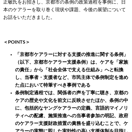
正敏氏をお招きし、京都市の条例の政策過程を事例に、日
本のケアラーを取り巻く現状や課題、今後の展望について
お話をいただきました。
＜POINTS＞
「京都市ケアラーに対する支援の推進に関する条例」
（以下、京都市ケアラー支援条例）は、ケアを「家族
の責任」から「社会全体で支える仕組み」へと転換
し、当事者・支援者など、市民主体で条例制定を進め
た点において特筆すべき事例である
条例制定過程では、関係者の声を丁寧に聴き、京都の
ケアの歴史や文化を前文に反映させたほか、条例の中
に、包括的なヤングケアラーの定義、言語的マイノリ
ティへの配慮、施策推進への当事者参加の明記、政府
のケアラー支援財政措置の責務を盛り込むことで、ケ
アラーの実態に即した実効性の高い支援体制を目指し