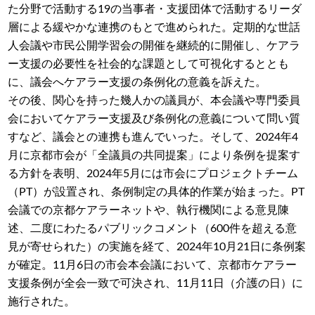
た分野で活動する19の当事者・支援団体で活動するリーダ
層による緩やかな連携のもとで進められた。定期的な世話
人会議や市民公開学習会の開催を継続的に開催し、ケアラ
ー支援の必要性を社会的な課題として可視化するととも
に、議会へケアラー支援の条例化の意義を訴えた。
その後、関心を持った幾人かの議員が、本会議や専門委員
会においてケアラー支援及び条例化の意義について問い質
すなど、議会との連携も進んでいった。そして、2024年4
月に京都市会が「全議員の共同提案」により条例を提案す
る方針を表明、2024年5月には市会にプロジェクトチーム
（PT）が設置され、条例制定の具体的作業が始まった。PT
会議での京都ケアラーネットや、執行機関による意見陳
述、二度にわたるパブリックコメント（600件を超える意
見が寄せられた）の実施を経て、2024年10月21日に条例案
が確定。11月6日の市会本会議において、京都市ケアラー
支援条例が全会一致で可決され、11月11日（介護の日）に
施行された。