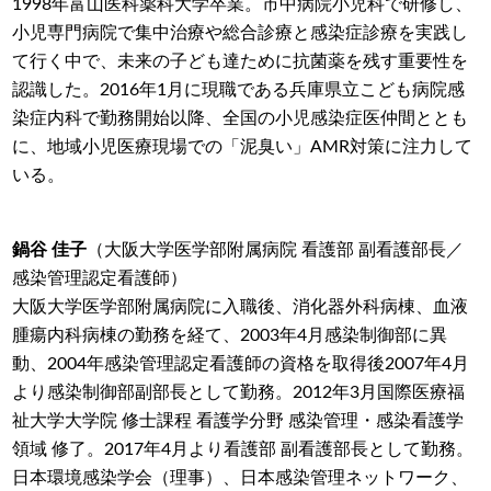
1998年富山医科薬科大学卒業。市中病院小児科で研修し、
小児専門病院で集中治療や総合診療と感染症診療を実践し
て行く中で、未来の子ども達ために抗菌薬を残す重要性を
認識した。2016年1月に現職である兵庫県立こども病院感
染症内科で勤務開始以降、全国の小児感染症医仲間ととも
に、地域小児医療現場での「泥臭い」AMR対策に注力して
いる。
鍋谷 佳子
（大阪大学医学部附属病院 看護部 副看護部長／
感染管理認定看護師）
大阪大学医学部附属病院に入職後、消化器外科病棟、血液
腫瘍内科病棟の勤務を経て、2003年4月感染制御部に異
動、2004年感染管理認定看護師の資格を取得後2007年4月
より感染制御部副部長として勤務。2012年3月国際医療福
祉大学大学院 修士課程 看護学分野 感染管理・感染看護学
領域 修了。2017年4月より看護部 副看護部長として勤務。
日本環境感染学会（理事）、日本感染管理ネットワーク、