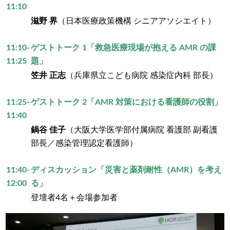
11:10
滋野 界
（日本医療政策機構 シニアアソシエイト）
11:10-
ゲストトーク 1「救急医療現場が抱える AMR の課
11:25
題」
笠井 正志
（兵庫県立こども病院 感染症内科 部長）
11:25-
ゲストトーク 2「AMR 対策における看護師の役割」
11:40
鍋谷 佳子
（大阪大学医学部付属病院 看護部 副看護
部長／感染管理認定看護師）
11:40-
ディスカッション「災害と薬剤耐性（AMR）を考え
12:00
る」
登壇者4名＋会場参加者