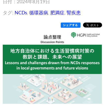
日付：2024年8月19日
タグ:
NCDs
,
循環器病
,
肥満症
,
腎疾患