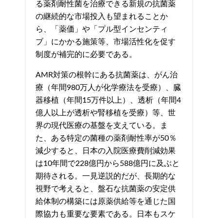
る薬剤耐性菌を治療できる新規の抗菌薬
の継続的な市場投入も望まれることか
ら、「薬価」や「プル型インセンティ
ブ」にかかる施策等、市場活性化を促す
制度が補完的に必要である。
AMR対策の根幹にある抗菌薬は、がん治
療（年間980万人が化学療法を受療）、臓
器移植（年間15万件以上）、透析（年間4
億人以上が透析や腎移植を受療）等、世
界の現代医療の基盤を支えている。ま
た、ある特定の菌種の薬剤耐性率が50％
減少すると、日本の入院医療費削減効果
は10年間で228億円から588億円に及ぶと
期待される。一見逆説的だが、長期的な
視野で考えると、盤石な抗菌薬の安定供
給体制の構築には原薬供給等を通じた国
際協力も重要な要素である。日本もスケ