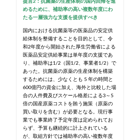
提言
2
：抗菌薬の生産体制の国内回帰を進
めるために、補助率の高い複数年度にわ
たる一層強力な支援を提供すべき
国内における抗菌薬等の医薬品の安定供
給体制を整備することを目的として、令
和2年度から開始された厚生労働省による
医薬品安定供給事業は単年度の支援であ
り、補助率は1/2（国1/2、事業者1/2）で
あった。抗菌薬の原薬の生産体制を構築
するためには、少なくとも 5 年の時間と
600億円の資金に加え、海外と比較した場
合の人件費及びスケール格差による3～5
倍の国産原薬コストを賄う施策（原薬の
買い取りを含む）が必要となる。現行事
業でも事業終了予定年度は定められてお
らず、予算も継続的に計上されている
が、取組方針では補助率の高い複数年度