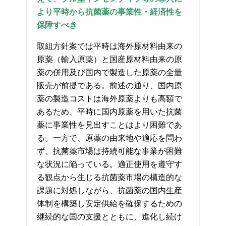
より平時から抗菌薬の事業性・経済性を
保障すべき
取組方針案では平時は海外原材料由来の
原薬（輸入原薬）と国産原材料由来の原
薬の併用及び国内で製造した原薬の全量
販売が前提である。前述の通り、国内原
薬の製造コストは海外原薬よりも高額で
あるため、平時に国内原薬を用いた抗菌
薬に事業性を見出すことはより困難であ
る。一方で、原薬の由来地や適応を問わ
ず、抗菌薬市場は持続可能な事業が困難
な状況に陥っている。適正使用を遵守す
る観点から生じる抗菌薬市場の構造的な
課題に対処しながら、抗菌薬の国内生産
体制を構築し安定供給を確保するための
継続的な国の支援とともに、進化し続け