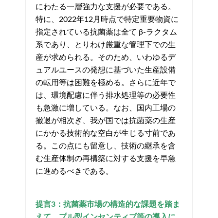
にわたる一層強力な支援が必要である。
特に、2022年12月時点で特定重要物資に
指定されている抗菌薬は全て β-ラクタム
系であり、とりわけ厳重な管理下での生
産が求められる。そのため、いわゆるデ
ュアルユースの発想に基づいた生産設備
の転用等は困難を極める。さらに近年で
は、環境配慮に伴う排水処理等の必要性
も急激に増している。なお、国内工場の
撤退が相次ぎ、我が国では抗菌薬の生産
にかかる技術的な空白が生じる寸前であ
る。この点にも留意し、技術の継承を含
む生産体制の再構築に対する支援を早急
に進めるべきである。
提言
3
：抗菌薬市場の構造的な課題を踏ま
えて、プル型インセンティブ等の導入に