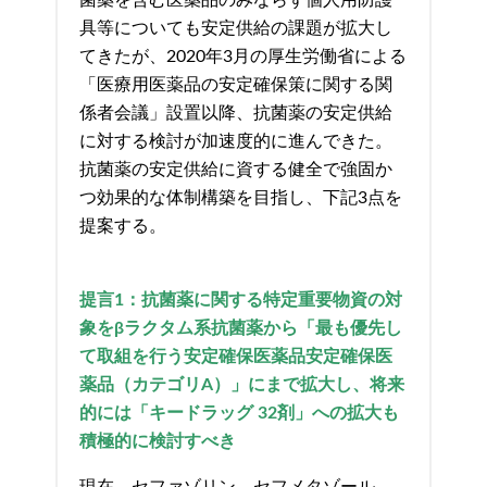
具等についても安定供給の課題が拡大し
てきたが、2020年3月の厚生労働省による
「医療用医薬品の安定確保策に関する関
係者会議」設置以降、抗菌薬の安定供給
に対する検討が加速度的に進んできた。
抗菌薬の安定供給に資する健全で強固か
つ効果的な体制構築を目指し、下記3点を
提案する。
提言
1
：抗菌薬に関する特定重要物資の対
象を
β
ラクタム系抗菌薬から「最も優先し
て取組を行う安定確保医薬品安定確保医
薬品（カテゴリ
A
）」にまで拡大し、将来
的には「キードラッグ
32
剤」への拡大も
積極的に検討すべき
現在、セファゾリン、セフメタゾール、