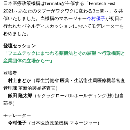
日本医療政策機構はfermataが主催する「Femtech Fes!
2021～あなたのタブーがワクワクに変わる3日間～」を共
催いたしました。当機構のマネージャー
今村優子
が初日に
行われたパネルディスカッションにおいてモデレーターを
務めました。
登壇セッション
「フェムテックにまつわる薬機法とその展望 〜行政機関と
産業団体の立場から〜」
登壇者
村上まどか
（厚生労働省 医薬・生活衛生局医療機器審査
管理課 革新的製品審査官）
飯田 隆太郎
（サクラグローバルホールディング(株) 担当
部長）
モデレーター
今村優子
（日本医療政策機構 マネージャー）