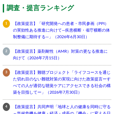
調査・提言ランキング
【政策提言】「研究開発への患者・市民参画（PPI）
の実効性ある推進に向けて―疾患横断・省庁横断の体
制整備に期待する―」（2026年6月30日）
【政策提言】薬剤耐性（AMR）対策の更なる推進に
向けて（2026年7月15日）
【政策提言】難聴プロジェクト「ライフコースを通じ
た切れ目のない難聴対策の実現に向けた政策提言ーす
べての人が適切な聴覚ケアにアクセスできる社会の構
築を目指してー」（2026年7月30日）
【政策提言】共同声明「地球と人の健康を同時に守る
～気候危機を健康・経済・成長の『機会』に変える日