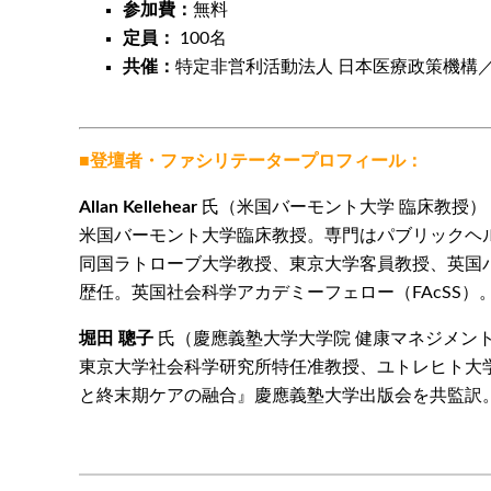
参加費：
無料
定員：
100名
共催：
特定非営利活動法人 日本医療政策機構
■登壇者・ファシリテータープロフィール：
Allan Kellehear
氏（米国バーモント大学 臨床教授）
米国バーモント大学臨床教授。専門はパブリックヘル
同国ラトローブ大学教授、東京大学客員教授、英国
歴任。英国社会科学アカデミーフェロー（FAcSS）
堀田
聰子
氏（慶應義塾大学大学院 健康マネジメント
東京大学社会科学研究所特任准教授、ユトレヒト大学
と終末期ケアの融合』慶應義塾大学出版会を共監訳