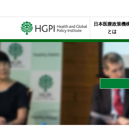
日本医療政策機
とは
ミッション・行
代表理事メッセ
終身名誉チェア
組織概要
年報・最近の活
HGPIを支え
スタッフの声
HGPIのあゆみ
黒川清賞