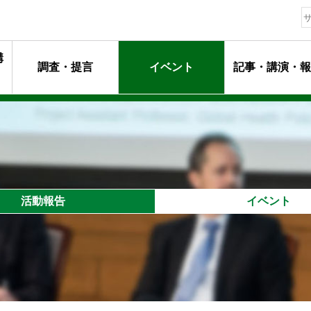
構
調査・提言
イベント
記事・講演・報
動指針
ージ
マンメッセージ
動
るプロフェッショナル達
活動報告
イベント