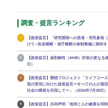
調査・提言ランキング
【政策提言】「研究開発への患者・市民参画（
けて―疾患横断・省庁横断の体制整備に期待する―
【政策提言】薬剤耐性（AMR）対策の更なる推進
日）
【政策提言】難聴プロジェクト「ライフコース
策の実現に向けた政策提言ーすべての人が適切
社会の構築を目指してー」（2026年7月30日）
【政策提言】共同声明「地球と人の健康を同時