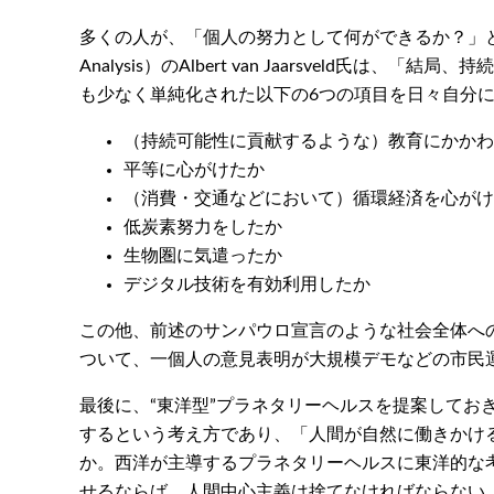
多くの人が、「個人の努力として何ができるか？」という質問を投げか
Analysis）のAlbert van Jaarsve
も少なく単純化された以下の6つの項目を日々自分
（持続可能性に貢献するような）教育にかかわ
平等に心がけたか
（消費・交通などにおいて）循環経済を心がけ
低炭素努力をしたか
生物圏に気遣ったか
デジタル技術を有効利用したか
この他、前述のサンパウロ宣言のような社会全体へ
ついて、一個人の意見表明が大規模デモなどの市民
最後に、“東洋型”プラネタリーヘルスを提案しておきた
するという考え方であり、「人間が自然に働きかけ
か。西洋が主導するプラネタリーヘルスに東洋的な
せるならば、人間中心主義は捨てなければならない