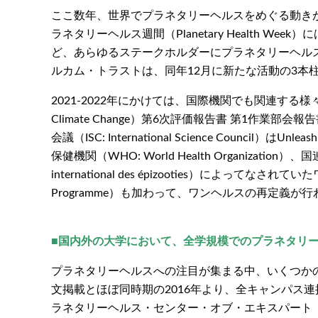
ここ数年、世界でプラネタリーヘルスをめぐる動きが
ラネタリーヘルス週間（Planetary Health 
ど、あらゆるステークホルダーにプラネタリーヘル
ルカム・トラストは、同年12月に新たな活動の3本
2021-2022年にかけては、国際機関でも関連する様々な動き
Climate Change）第6次評価報告書 第1
会議（ISC: International Science Co
保健機関（WHO: World Health Organization）、国連食糧
international des épizooties）によってな
Program
me
）も加わって、ワンヘルスの再定義が行
■国内外の大学において、全学規模でのプラネタリ
プラネタリーヘルスへの注目が集まる中、いくつかの
文掲載とほぼ同時期の2016年より、全キャンパス連携組織で
ラネタリーヘルス・センター・オブ・エキスパート（Plane