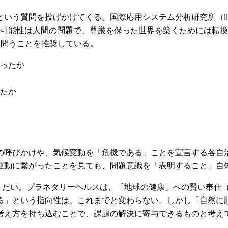
けてくる。国際応用システム分析研究所（IIASA: International
ld氏は、「結局、持続可能性は人間の問題で、尊厳を保った世界を築くため
に問うことを推奨している。
ったか
たか
の呼びかけや、気候変動を「危機である」ことを宣言する各自
運動に繋がったことを見ても、問題意識を「表明すること」自
い。プラネタリーヘルスは、「地球の健康」への賢い奉仕（wise 
る」という指向性は、これまでと変わらない。しかし「自然に
考え方を持ち込むことで、課題の解決に寄与できるものと考え
。