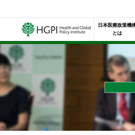
日本医療政策機
とは
ミッション・行
代表理事メッセ
終身名誉チェア
組織概要
年報・最近の活
HGPIを支え
スタッフの声
HGPIのあゆみ
黒川清賞