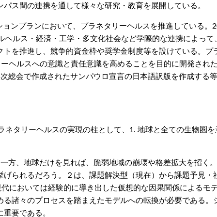
ンパス間の連携を通して様々な研究・教育を展開している。
アクションプランにおいて、プラネタリーヘルスを推進している。2
バルヘルス・経済・工学・多文化社会など学際的な連携によって
を推進し、競争的資金枠や奨学金制度等を設けている。プラネタリー
ラネタリーヘルスへの意識と責任意識を高めることを目的に開発されたプラネ
リーヘルス年次総会で作成されたサンパウロ宣言の日本語訳版を作成
、プラネタリーヘルスの実現の柱として、1. 地球と全ての生物圏を
る一方、地球だけを見れば、脆弱地域の崩壊や格差拡大を招く
挙げられるだろう。２は、課題解決型（現在）から課題予見・
。現代においては経験的に導き出した仮想的な因果関係によるモ
める諸々のプロセスを踏まえたモデルへの転換が必要である。
に重要である。