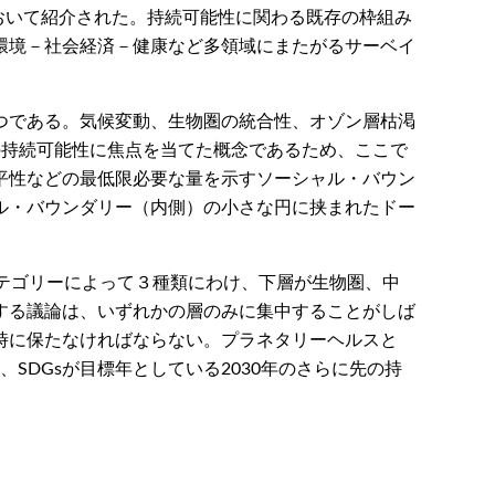
y health」という論文において紹介された。持続可能性に関わる既存の枠組み
環境－社会経済－健康など多領域にまたがるサーベイ
つである。気候変動、生物圏の統合性、オゾン層枯渇
の持続可能性に焦点を当てた概念であるため、ここで
平性などの最低限必要な量を示すソーシャル・バウン
ル・バウンダリー（内側）の小さな円に挟まれたドー
カテゴリーによって３種類にわけ、下層が生物圏、中
する議論は、いずれかの層のみに集中することがしば
時に保たなければならない。プラネタリーヘルスと
SDGsが目標年としている2030年のさらに先の持