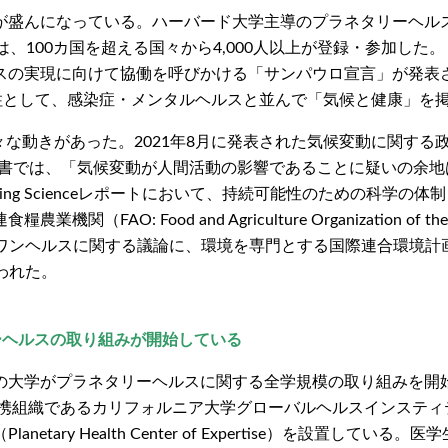
盛んになっている。ハーバード大学主導のプラネタリーヘルス・
Week）には、100カ国を超える国々から4,000人以上が登録・参
スの実現に向けて協働を呼びかける「サンパウロ宣言」が発表
柱として、感染症・メンタルヘルスと並んで「気候と健康」を
があった。2021年8月に発表された気候変動に関する政府間パネル（IPCC
作業部会報告書では、「気候変動が人間活動の影響であることに疑い
uncil）はUnleashing Scienceレポートにおいて、持続可能性
農業機関（FAO: Food and Agriculture Organization of th
されていたワンヘルスに関する議論に、環境を専門とする国際連合環境計画（UNEP: 
われた。
ーヘルスの取り組みが開始している
大学がプラネタリーヘルスに関する全学規模の取り組みを開始し
あるカリフォルニア大学グローバルヘルスインスティテュート（UCGHI
tary Health Center of Expertise）を設置し