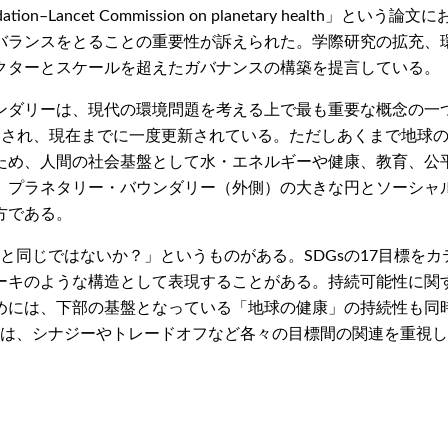
feller Foundation–Lancet Commission on planetar
バランスをとることの重要性が訴えられた。学際研究の拡充、
クターとスケールを超えたガバナンスの構築を提言している。
ンダリーは、現代の環境問題を考える上で最も重要な概念の一
定され、現在までに一度更新されている。ただしあくまで地球
ため、人間の社会基盤として水・エネルギーや健康、教育、公
。プラネタリー・バウンダリー（外側）の大きな円とソーシャ
方である。
sと同じではないか？」というものがある。SDGsの17目標を
ーキのような構造として表現することがある。持続可能性に関
めには、下部の基盤となっている「地球の健康」の持続性も同
は、シナジーやトレードオフなど各々の目標間の関連を重視し、