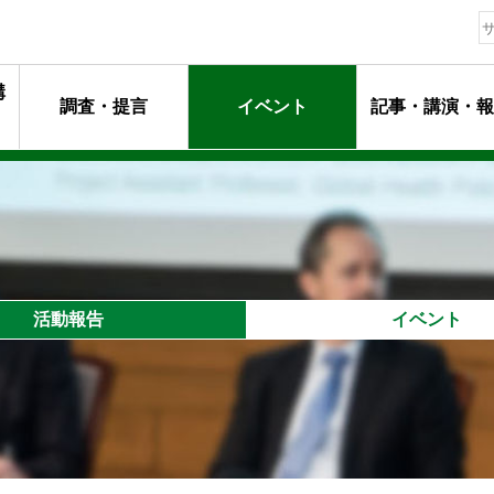
構
調査・提言
イベント
記事・講演・報
動指針
ージ
マンメッセージ
動
るプロフェッショナル達
活動報告
イベント