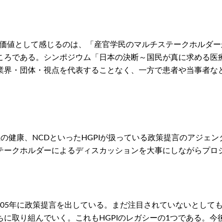
の価値として感じるのは、「産官学民のマルチステークホルダ
ころである。シンポジウム「日本の決断～国民が真に求める医
業界・団体・視点を代表することなく、一方で患者や当事者な
の健康、NCDといったHGPIが扱っている政策提言のアジェ
テークホルダーによるディスカッションを大事にしながらプロ
2005年に政策提言を出している。まだ注目されていないとし
に取り組んでいく。これもHGPIのレガシーの1つである。