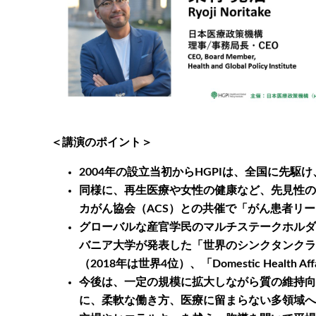
＜講演のポイント＞
2004年の設立当初からHGPIは、全国に先
同様に、再生医療や女性の健康など、先見性の
カがん協会（ACS）との共催で「がん患者リ
グローバルな産官学民のマルチステークホルダー
バニア大学が発表した「世界のシンクタンクランキング – T
（2018年は世界4位）、「Domestic Healt
今後は、一定の規模に拡大しながら質の維持向
に、柔軟な働き方、医療に留まらない多領域へ