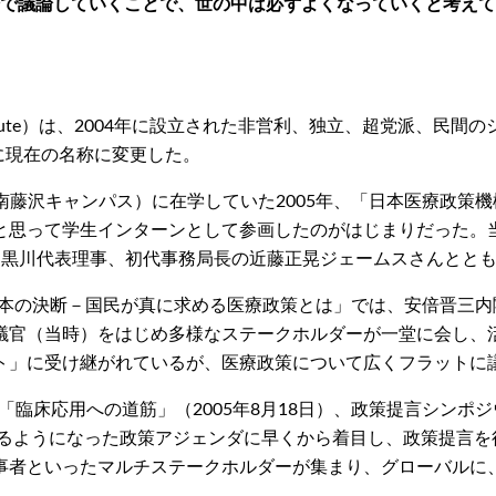
で議論していくことで、世の中は必ずよくなっていくと考えて
Policy Institute）は、2004年に設立された非営利、独立、
月に現在の名称に変更した。
学湘南藤沢キャンパス）に在学していた2005年、「日本医療政
と思って学生インターンとして参画したのがはじまりだった。
た黒川代表理事、初代事務局長の近藤正晃ジェームスさんととも
ム「日本の決断－国民が真に求める医療政策とは」では、安倍晋
議官（当時）をはじめ多様なステークホルダーが一堂に会し、
ト」に受け継がれているが、医療政策について広くフラットに
「臨床応用への道筋」（2005年8月18日）、政策提言シンポジ
れるようになった政策アジェンダに早くから着目し、政策提言
事者といったマルチステークホルダーが集まり、グローバルに