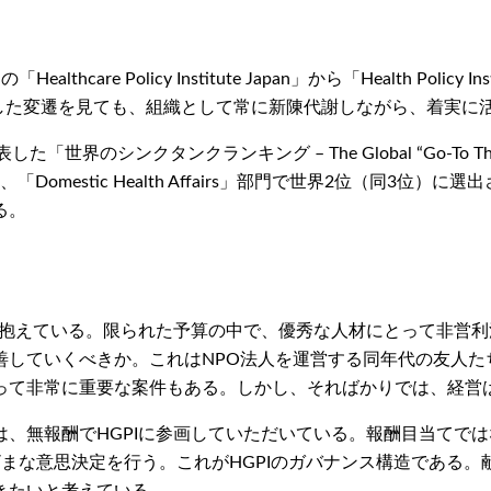
re Policy Institute Japan」から「Health Policy
titute」とした。こうした変遷を見ても、組織として常に新陳代謝しな
世界のシンクタンクランキング – The Global “Go-To Thi
4位）、「Domestic Health Affairs」部門で世界2位（
る。
を抱えている。限られた予算の中で、優秀な人材にとって非営
善していくべきか。これはNPO法人を運営する同年代の友人た
って非常に重要な案件もある。しかし、そればかりでは、経営
、無報酬でHGPIに参画していただいている。報酬目当てで
まな意思決定を行う。これがHGPIのガバナンス構造である