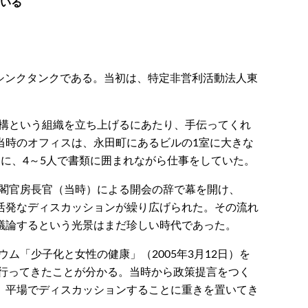
いる
超党派、民間のシンクタンクである。当初は、特定非営利活動法人東
策機構という組織を立ち上げるにあたり、手伝ってくれ
当時のオフィスは、永田町にあるビルの1室に大きな
に、4～5人で書類に囲まれながら仕事をしていた。
三内閣官房長官（当時）による開会の辞で幕を開け、
活発なディスカッションが繰り広げられた。その流れ
議論するという光景はまだ珍しい時代であった。
ウム「少子化と女性の健康」（2005年3月12日）を
を行ってきたことが分かる。当時から政策提言をつく
、平場でディスカッションすることに重きを置いてき