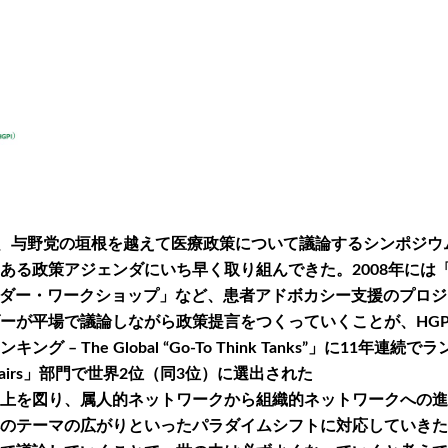
駆け、与野党の垣根を越えて医療政策について議論するシンポジ
ある政策アジェンダにいち早く取り組んできた。2008年には
ーダー・ワークショップ」など、患者アドボカシー支援のプロ
が平場で議論しながら政策提言をつくっていくことが、HGPI
he Global “Go-To Think Tanks”」に11年連続でランク
h Affairs」部門で世界2位（同3位）に選出された
上を図り、属人的ネットワークから組織的ネットワークへの進
のテーマの広がりといったパラダイムシフトに対応していきた