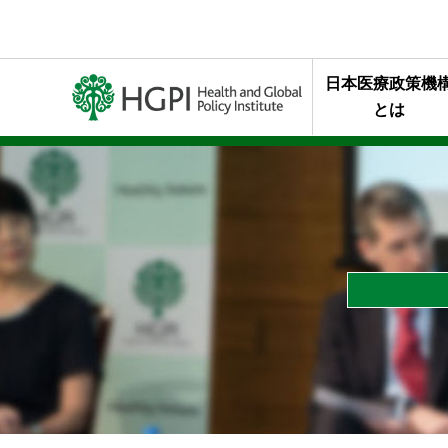
日本医療政策機
とは
ミッション・行
代表理事メッセ
終身名誉チェア
組織概要
年報・最近の活
HGPIを支え
スタッフの声
HGPIのあゆみ
黒川清賞