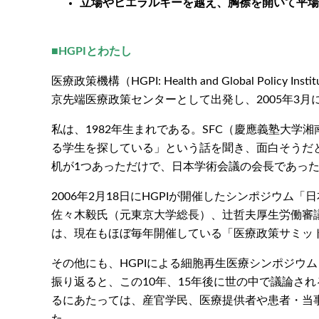
立場やヒエラルキーを越え、胸襟を開いて平場
■HGPIとわたし
医療政策機構（HGPI: Health and Global 
京先端医療政策センターとして出発し、2005年3
私は、1982年生まれである。SFC（慶應義塾大
る学生を探している」という話を聞き、面白そうだ
机が1つあっただけで、日本学術会議の会長であっ
2006年2月18日にHGPIが開催したシンポジウ
佐々木毅氏（元東京大学総長）、辻哲夫厚生労働審
は、現在もほぼ毎年開催している「医療政策サミッ
その他にも、HGPIによる細胞再生医療シンポジウム
振り返ると、この10年、15年後に世の中で議論さ
るにあたっては、産官学民、医療提供者や患者・当