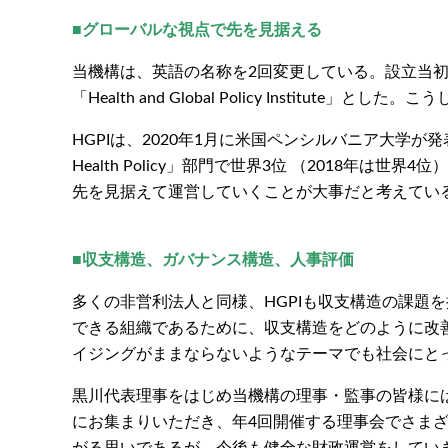
■グローバルな視点で先を見据える
当機構は、英語の名称を2回変更している。設立当初の「Healthca
「Health and Global Policy Ins
HGPIは、2020年1月に米国ペンシルバニア大学が発表した「
Health Policy」部門で世界3位 （2018年は世界
先を見据えて運営していくことが大事だと考えてい
■収支構造、ガバナンス構造、人事評価
多くの非営利法人と同様、HGPIも収支構造の課題
できる組織であるために、収支構造をどのように改
イジングがままならないようなテーマでも社会にと
黒川代表理事をはじめ当機構の理事・監事の皆様には
にお集まりいただき、年4回開催する理事会でさまざ