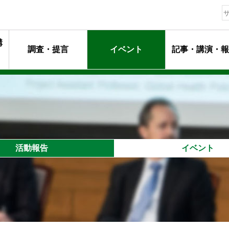
構
調査・提言
イベント
記事・講演・報
動指針
ージ
マンメッセージ
動
るプロフェッショナル達
活動報告
イベント