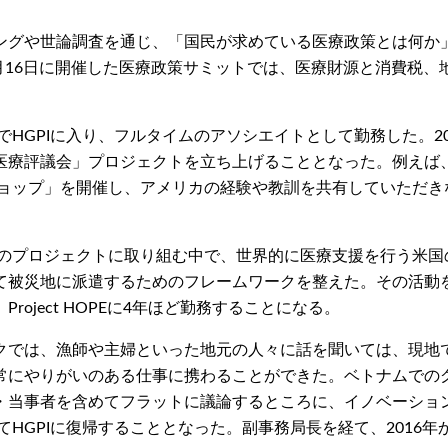
ングや世論調査を通じ、「国民が求めている医療政策とは何か
2月16日に開催した医療政策サミットでは、医療財源と消費税
でHGPIに入り、フルタイムのアソシエイトとして勤務した。2
議会」プロジェクトを立ち上げることとなった。例えば、アメリカがん
ークショップ」を開催し、アメリカの経験や教訓を共有していただ
のプロジェクトに取り組む中で、世界的に医療支援を行う米国の非営
て被災地に派遣するためのフレームワークを整えた。その活動
oject HOPEに4年ほど勤務することになる。
クでは、漁師や主婦といった地元の人々に話を聞いては、現地
常にやりがいのある仕事に携わることができた。ベトナムでの
・当事者を含めてフラットに議論するところに、イノベーショ
てHGPIに復帰することとなった。副事務局長を経て、2016