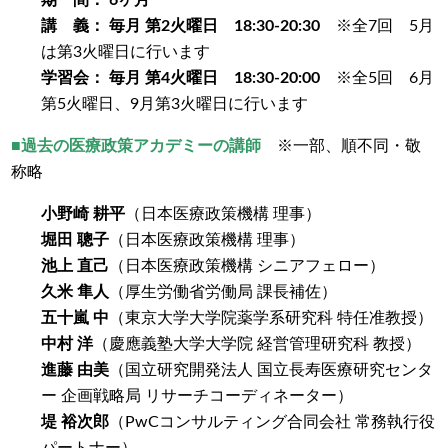
期 間： 6ヶ月
講 義： 毎月 第2火曜日 18:30‐20:30
※全7回 5月
は第3火曜日に行います
学習会： 毎月 第4火曜日 18:30‐20:00
※全5回 6月
第5火曜日、9月第3火曜日に行います
■過去の医療政策アカデミーの講師
※一部、順不同・敬
称略
小野崎 耕平
（日本医療政策機構 理事）
堀田 聰子
（日本医療政策機構 理事）
池上 直己
（日本医療政策機構 シニアフェロー）
久米 隼人
（厚生労働省労働局 課長補佐）
五十嵐 中
（東京大学大学院薬学系研究科 特任准教授）
中村 洋
（慶應義塾大学大学院 経営管理研究科 教授）
進藤 由美
（国立研究開発法人 国立長寿医療研究センタ
ー 企画戦略局 リサーチコーディネーター）
堤 裕次郎
（PwCコンサルティング合同会社 常務執行役