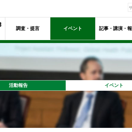
構
調査・提言
イベント
記事・講演・報
動指針
ージ
マンメッセージ
動
るプロフェッショナル達
活動報告
イベント