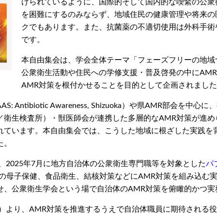
けられているように、国際的そして国内的な喫緊の公衆
を困難にするのみならず、地域住民の健康管理や将来の
クでもあります。また、抗菌薬の不適切使用は外科手術
です。
本自由集会は、学会全体テーマ「フェーズフリーの地域
公衆衛生活動や住民への学修支援・普及啓発の中にAM
AMR対策を根付かせることを目的として企画されまし
ntibiotic Awareness, Shizuoka）や県AMR部
／衛生検査所）・獣医師会が連携した多層的なAMR対策が進め
れています。本自由集会では、こうした地域に根ざした実践を背
た。
、2025年7月に地方自治体の公衆衛生専門職等を対象とした
パ
の母子保健、食品衛生、結核対策などにAMR対策を組み込む
せ、公衆衛生学会という場で自治体のAMR対策を俯瞰的かつ実
長）より、AMR対策を推進するうえで自治体職員に期待される