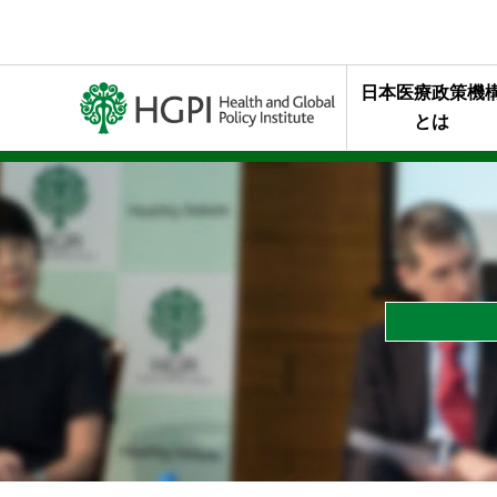
日本医療政策機
とは
ミッション・行
代表理事メッセ
終身名誉チェア
組織概要
年報・最近の活
HGPIを支え
スタッフの声
HGPIのあゆみ
黒川清賞