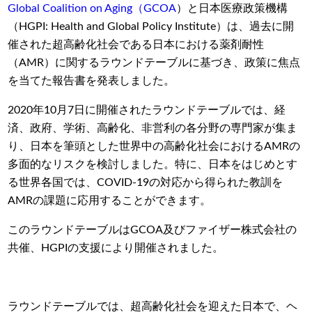
Global Coalition on Aging（GCOA
）と日本医療政策機構
（
HGPI: Health and Global Policy Institute
）は、過去に開
催された超高齢化社会である日本における薬剤耐性
（
AMR
）に関するラウンドテーブルに基づき、政策に焦点
を当てた報告書を発表しました。
2020
年
10
月
7
日に開催されたラウンドテーブルでは、経
済、政府、学術、高齢化、非営利の各分野の専門家が集ま
り、日本を筆頭とした世界中の高齢化社会における
AMR
の
多面的なリスクを検討しました。
特に、日本をはじめとす
る世界各国では、
COVID-19
の対応から得られた教訓を
AMR
の課題に応用することができます。
このラウンドテーブルは
GCOA
及びファイザー株式会社の
共催、
HGPI
の支援により開催されました。
ラウンドテーブルでは、超高齢化社会を迎えた日本で、ヘ