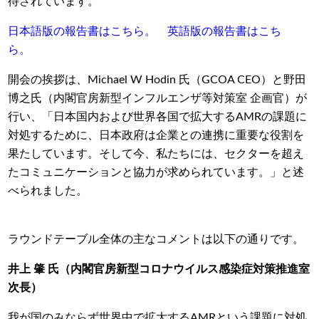
待されています。
日本語版の報告書はこちら。
英語版の報告書はこち
ら。
開会の挨拶は、Michael W Hodin
氏（
GCOA CEO
）と野田
博之氏（内閣官房新型インフルエンザ等対策室 企画官）が
行い、「日本国内および世界各国で拡大する
AMR
の課題に
対処するために、日本政府は企業との連携に重要な役割を
果たしています。そして今、私たちには、セクターを超え
たコミュニケーションと協力が求められています。」と述
べられました。
ラウンドテーブル全体の主なコメントは以下の通りです。
井上 肇 氏（内閣官房新型コロナウイルス感染症対策推進室
次長）
我が国のみならず世界中で拡大するAMR
という課題に対処