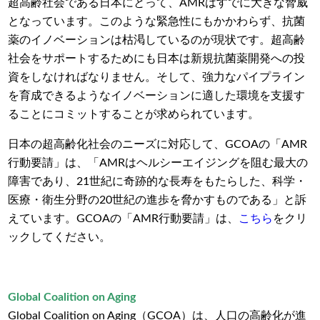
超高齢社会である日本にとって、AMR
はすでに大きな脅威
となっています。このような緊急性にもかかわらず、抗菌
薬のイノベーションは枯渇しているのが現状です。超高齢
社会をサポートするためにも日本は新規抗菌薬開発への投
資をしなければなりません。そして、強力なパイプライン
を育成できるようなイノベーションに適した環境を支援す
ることにコミットすることが求められています。
日本の超高齢化社会のニーズに対応して、GCOA
の「
AMR
行動要請」は、「
AMR
はヘルシーエイジングを阻む最大の
障害であり、
21
世紀に奇跡的な長寿をもたらした、科学・
医療・衛生分野の
20
世紀の進歩を脅かすものである」と訴
えています。
GCOA
の「
AMR
行動要請」は、
こちら
をクリ
ックしてください。
Global Coalition on Aging
Global Coalition on Aging
（
GCOA
）は、人口の高齢化が進