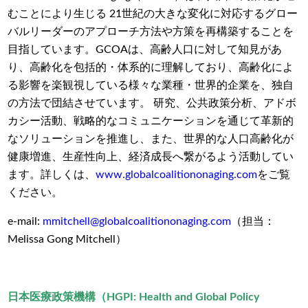
むことにより生じる
21
世紀の大きな変化に対応するグロー
バルリーダーのアプローチ方法や方策を再構築することを
目指しています。
GCOA
は、高齢人口に対して知見があ
り、高齢化を包括的・体系的に理解しており、高齢化によ
る影響を楽観視している様々な業種・世界的企業を、独自
の方法で団結させています。 研究、公共政策分析、アドボ
カシー活動、戦略的なコミュニケーションを通じて革新的
なソリューションを推進し、また、世界的な人口高齢化が
健康増進、生産性向上、経済成長へ繋がるよう活動してい
ます。詳しくは、
www.globalcoalitiononaging.com
をご覧
ください。
e-mail:
mmitchell@globalcoalitiononaging.com
（担当：
Melissa Gong Mitchell）
日本医療政策機構（
HGPI: Health and Global Policy