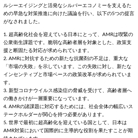
ルシーエイジングと活発なシルバーエコノミーを支えるた
めの早急な対策推進に向けた議論を行い、以下の5
つの提言
がなされました。
1. 超高齢化社会を迎えている日本にとって、AMRは喫緊の
公衆衛生課題です。脆弱な高齢者層を対象とした、政策支
援と断固たる対応が求められています。
2. AMRに対抗するための新たな抗菌剤の不足は、重大な
「市場の失敗」を示しています。この失敗に対し、新たな
インセンティブと市場ベースの政策改革が求められていま
す。
3. 新型コロナウイルス感染症の脅威を受けて、高齢者層へ
の働きかけが一層重要になっています。
4. AMRの諸課題に対応するためには、社会全体の幅広いス
テークホルダーが関心を持つ必要があります。
5. 世界で最初に超高齢化を迎えている国として、日本は
AMR対策において国際的に主導的な役割を果たすことが期