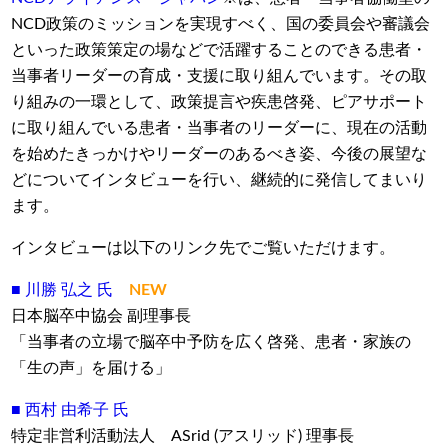
NCD政策のミッションを実現すべく、国の委員会や審議会
といった政策策定の場などで活躍することのできる患者・
当事者リーダーの育成・支援に取り組んでいます。その取
り組みの一環として、政策提言や疾患啓発、ピアサポート
に取り組んでいる患者・当事者のリーダーに、現在の活動
を始めたきっかけやリーダーのあるべき姿、今後の展望な
どについてインタビューを行い、継続的に発信してまいり
ます。
インタビューは以下のリンク先でご覧いただけます。
■ 川勝 弘之
氏
NEW
日本脳卒中協会 副理事長
「当事者の立場で脳卒中予防を広く啓発、患者・家族の
「生の声」を届ける」
■
西村 由希子 氏
特定非営利活動法人 ASrid (アスリッド) 理事長