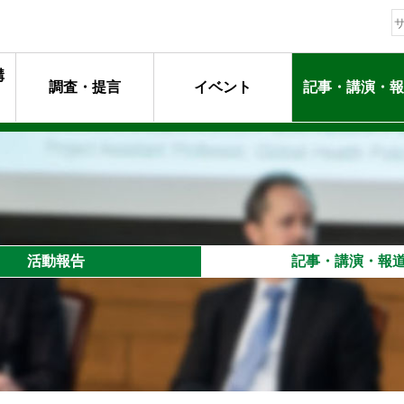
構
調査・提言
イベント
記事・講演・報
動指針
ージ
マンメッセージ
動
るプロフェッショナル達
活動報告
記事・講演・報