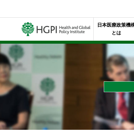
日本医療政策機
とは
ミッション・行
代表理事メッセ
終身名誉チェア
組織概要
年報・最近の活
HGPIを支え
スタッフの声
HGPIのあゆみ
黒川清賞