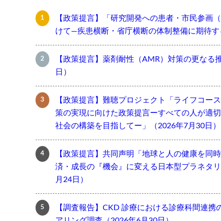
【政策提言】「研究開発への患者・市民参画（
けて―疾患横断・省庁横断の体制整備に期待する―
【政策提言】薬剤耐性（AMR）対策の更なる推進
日）
【政策提言】難聴プロジェクト「ライフコース
策の実現に向けた政策提言ーすべての人が適切
社会の構築を目指してー」（2026年7月30日）
【政策提言】共同声明「地球と人の健康を同時
済・成長の『機会』に変える日本型プラネタリー
月24日）
【調査報告】CKD 診療における診療科間連携
アリング調査（2026年6月30日）