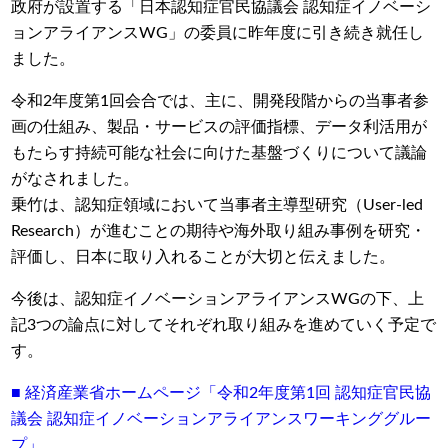
政府が設置する「日本認知症官民協議会 認知症イノベーシ
ョンアライアンスWG」の委員に昨年度に引き続き就任し
ました。
令和2年度第1回会合では、主に、開発段階からの当事者参
画の仕組み、製品・サービスの評価指標、データ利活用が
もたらす持続可能な社会に向けた基盤づくりについて議論
がなされました。
乗竹は、認知症領域において当事者主導型研究（User-led
Research）が進むことの期待や海外取り組み事例を研究・
評価し、日本に取り入れることが大切と伝えました。
今後は、認知症イノベーションアライアンスWGの下、上
記3つの論点に対してそれぞれ取り組みを進めていく予定で
す。
■ 経済産業省ホームページ「令和2年度第1回 認知症官民協
議会 認知症イノベーションアライアンスワーキンググルー
プ」