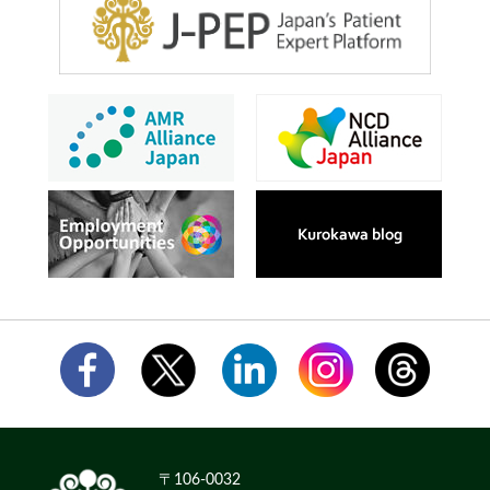
〒106-0032