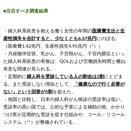
■注目すべき調査結果
・婦人科系疾患を抱える働く女性の年間の
医療費支出と生
産性損失を合計すると、少なくとも6.37兆円
にのぼる。
（医療費1.42兆円、生産性損失4.95兆円（*））
・月経随伴症状、乳がん、子宮頸がん、子宮内膜症といっ
た婦人科系疾患の有無は、QOLおよび労働損失時間と概ね
有意な関連が見られる。
・定期的に
婦人科を受診している人の割合は2割
にとどま
る。また受診しない理由として、
「健康なので行く必要が
ない」という回答が5割
を超えた。
・他国と比較し、日本の婦人科がん検診の受診率は低い。
受診率の高い国では、公的な予算による補助の他、かかり
つけ医が定期的な受診を促す仕組みや、コール・リコール
システム（**）が整備されている。