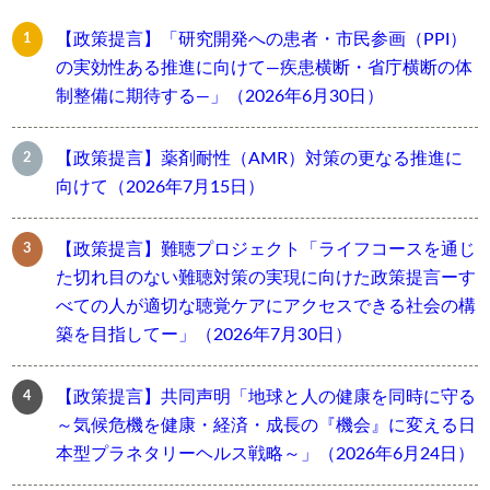
【政策提言】「研究開発への患者・市民参画（PPI）
の実効性ある推進に向けて―疾患横断・省庁横断の体
制整備に期待する―」（2026年6月30日）
【政策提言】薬剤耐性（AMR）対策の更なる推進に
向けて（2026年7月15日）
【政策提言】難聴プロジェクト「ライフコースを通じ
た切れ目のない難聴対策の実現に向けた政策提言ーす
べての人が適切な聴覚ケアにアクセスできる社会の構
築を目指してー」（2026年7月30日）
【政策提言】共同声明「地球と人の健康を同時に守る
～気候危機を健康・経済・成長の『機会』に変える日
本型プラネタリーヘルス戦略～」（2026年6月24日）