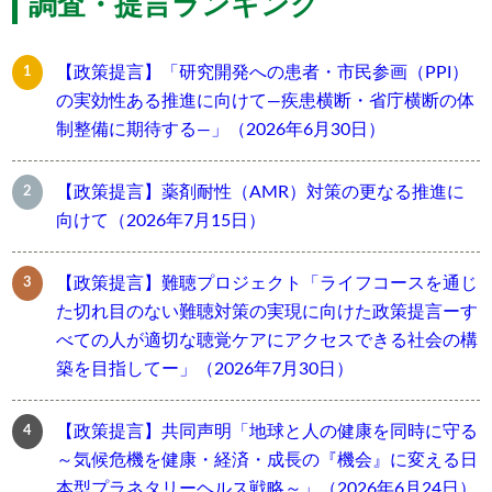
調査・提言ランキング
【政策提言】「研究開発への患者・市民参画（PPI）
の実効性ある推進に向けて―疾患横断・省庁横断の体
制整備に期待する―」（2026年6月30日）
【政策提言】薬剤耐性（AMR）対策の更なる推進に
向けて（2026年7月15日）
【政策提言】難聴プロジェクト「ライフコースを通じ
た切れ目のない難聴対策の実現に向けた政策提言ーす
べての人が適切な聴覚ケアにアクセスできる社会の構
築を目指してー」（2026年7月30日）
【政策提言】共同声明「地球と人の健康を同時に守る
～気候危機を健康・経済・成長の『機会』に変える日
本型プラネタリーヘルス戦略～」（2026年6月24日）