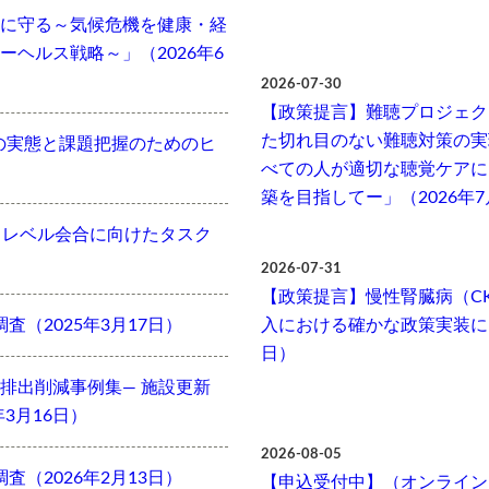
に守る～気候危機を健康・経
ヘルス戦略～」（2026年6
2026-07-30
【政策提言】難聴プロジェク
た切れ目のない難聴対策の実
の実態と課題把握のためのヒ
べての人が適切な聴覚ケアに
築を目指してー」（2026年7
Cハイレベル会合に向けたタスク
2026-07-31
【政策提言】慢性腎臓病（C
査（2025年3月17日）
入における確かな政策実装に向
日）
排出削減事例集― 施設更新
3月16日）
2026-08-05
査（2026年2月13日）
【申込受付中】（オンライン開