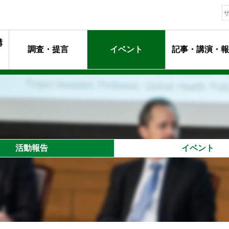
構
調査・提言
イベント
記事・講演・報
動指針
ージ
マンメッセージ
動
るプロフェッショナル達
活動報告
イベント