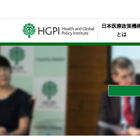
日本医療政策機
とは
ミッション・行
代表理事メッセ
終身名誉チェア
組織概要
年報・最近の活
HGPIを支え
スタッフの声
HGPIのあゆみ
黒川清賞