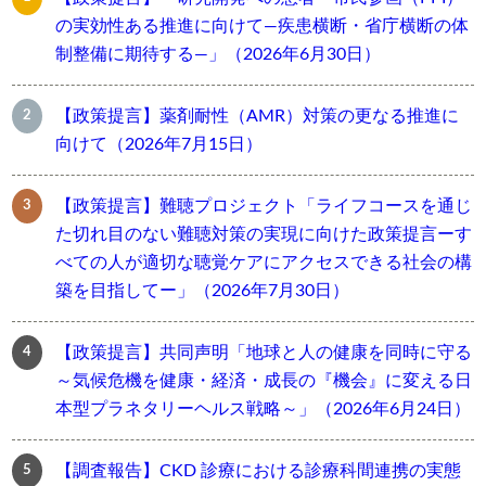
の実効性ある推進に向けて―疾患横断・省庁横断の体
制整備に期待する―」（2026年6月30日）
【政策提言】薬剤耐性（AMR）対策の更なる推進に
向けて（2026年7月15日）
【政策提言】難聴プロジェクト「ライフコースを通じ
た切れ目のない難聴対策の実現に向けた政策提言ーす
べての人が適切な聴覚ケアにアクセスできる社会の構
築を目指してー」（2026年7月30日）
【政策提言】共同声明「地球と人の健康を同時に守る
～気候危機を健康・経済・成長の『機会』に変える日
本型プラネタリーヘルス戦略～」（2026年6月24日）
【調査報告】CKD 診療における診療科間連携の実態