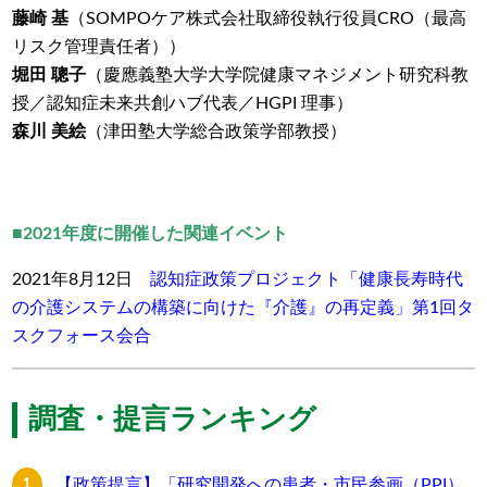
藤崎 基
（
SOMPO
ケア株式会社
取締役執行役員
CRO
（最高
リスク管理責任者））
堀田 聰子
（慶應義塾大学大学院
健康マネジメント研究科
教
授／認知症未来共創
ハブ
代表／
HGPI
理事）
森川 美絵
（津田塾大学
総合政策学部
教授）
■2021年度に開催した関連イベント
2021年8月12日
認知症政策プロジェクト「健康長寿時代
の介護システムの構築に向けた『介護』の再定義」第1回タ
スクフォース会合
調査・提言ランキング
【政策提言】「研究開発への患者・市民参画（PPI）