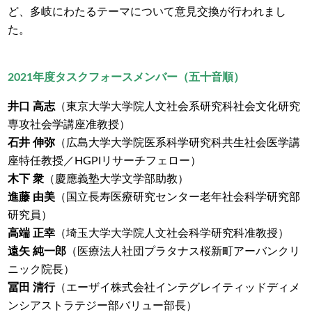
ど、多岐にわたるテーマについて意見交換が行われまし
た。
2021年度タスクフォースメンバー（五十音順）
井口 高志
（東京大学大学院
人文社会系研究科
社会文化研究
専攻社会学講座
准
教授）
石井 伸弥
（広
島大学大学院医系科学研究科
共生社会医学講
座
特任教授／
HGPI
リサーチフェロー）
木下 衆
（慶應義塾大学
文学部
助教）
進藤 由美
（国立長寿医療研究センター
老年社会科学研究部
研究員）
高端 正幸
（埼玉大学大学院
人文社会科学研究科
准教授）
遠矢 純一郎
（医療法人社団プラタナス
桜新町アーバンクリ
ニック
院長）
冨田 清行
（エーザイ株式会社インテグレイティッドディメ
ンシアストラテジー部
バリュー部長）