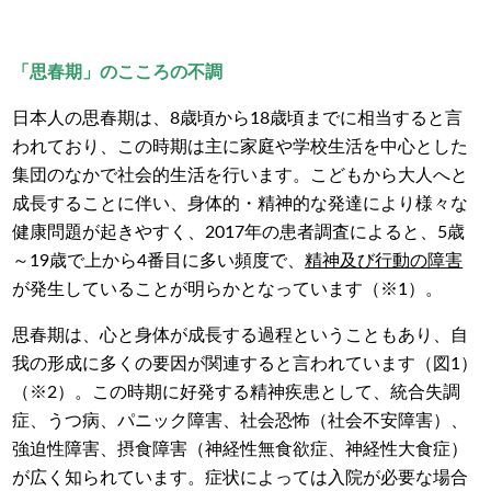
「思春期」のこころの不調
日本人の思春期は、8歳頃から18歳頃までに相当すると言
われており、この時期は主に家庭や学校生活を中心とした
集団のなかで社会的生活を行います。こどもから大人へと
成長することに伴い、身体的・精神的な発達により様々な
健康問題が起きやすく、2017年の患者調査によると、5歳
～19歳で上から4番目に多い頻度で、
精神及び行動の障害
が発生していることが明らかとなっています（
※1）
。
思春期は、心と身体が成長する過程ということもあり、自
我の形成に多くの要因が関連すると言われています（図1）
（
※2）
。この時期に好発する精神疾患として、統合失調
症、うつ病、パニック障害、社会恐怖（社会不安障害）、
強迫性障害、摂食障害（神経性無食欲症、神経性大食症）
が広く知られています。症状によっては入院が必要な場合