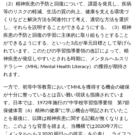
（2）精神疾患の予防と回復について、課題を発見し、疾病
等のリスクの軽減、生活の質の向上、健康を支える環境づ
くりなどと解決方法を関連付けて考え、適切な方法を選択
し、それらを説明することができるようにする。（3）精神
疾患の予防と回復の学習に主体的に取り組もうとすること
ができるようにする、といった3点が単元目標として挙げら
れています。このたびの学習指導要領の改訂によって、精
神疾患が発症しやすいとされる時期に、メンタルヘルスリ
テラシー（MHL: Mental Health Literacy）の獲得が期待さ
れます。
一方で、初等中等教育においてMHLを獲得する機会の確保
が十分に整っているとは言い難い現状も指摘されていま
す。日本では、1972年施行の“中学校学習指導要領 第7節
保健体育（6）精神の健康”に学ぶ機会が明記されていたこ
とを最後に、以降は精神疾患に関する記載が無くなりまし
た。このような背景を踏まえ、当機構では2020年7月に
「メンタルヘルス2020 明日への提言」を公表し、ライフコ