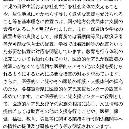
ア児の日常生活および社会生活を社会全体で支えること
や、居住地域にかかわらず等しく適切な支援を受けられる
こと等を基本理念に位置づけ、国や地方公共団体に支援の
責務があることが明記されました。また、保育所や学校の
設置者等の責務として、保育所では看護師等又は喀痰吸引
等が可能な保育士の配置、学校では看護師等の配置といっ
た必要な措置の対応を明記しています。教育を行う体制の
拡充についても触れられており、医療的ケア児が保護者の
付添いがなくても適切な医療的ケアその他の支援を受けら
れるようにするために必要な措置の対応を求めています。
さらに、医療的ケア児やその家族の相談・支援体制の拡充
のため、各都道府県に医療的ケア児支援センターの設置を
求めています。この医療的ケア児支援センターの役割とし
て、医療的ケア児及びその家族の相談に応じ、又は情報の
提供若しくは助言その他の支援を行うことや、医療、保
健、福祉、教育、労働等に関する業務を行う関係機関等へ
の情報の提供及び研修を行う等が明記されています。