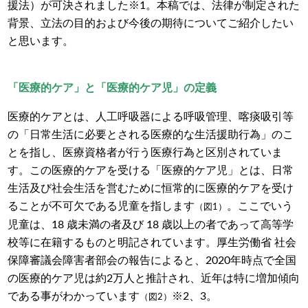
援法）が可決されました※1。本稿では、法律が制定された
背景、立法の目的および今後の期待についてご紹介したい
と思います。
「医療的ケア」と「医療的ケア児」の定義
医療的ケアとは、人工呼吸器による呼吸管理、喀痰吸引等
の「日常生活に必要とされる医療的な生活援助行為」のこ
とを指し、医療資格者が行う医療行為と区別されていま
す。この医療的ケアを受ける「医療的ケア児」とは、日常
生活及び社会生活を営むために恒常的に医療的ケアを受け
ることが不可欠である児童を指します
。ここでいう
（図1）
児童は、18 歳未満の者及び 18 歳以上の者であって高等学
校等に在籍するものと明記されています。厚生労働省 社会
保障審議会障害者部会の報告によると、2020年時点で全国
の医療的ケア児は約2万人と推計され、近年は特に増加傾向
である事がわかっています
※2、3。
（図2）