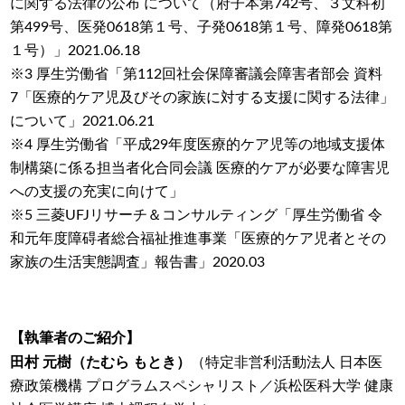
に関する法律の公布 について（府子本第742号、３文科初
第499号、医発0618第１号、子発0618第１号、障発0618第
１号）」2021.06.18
※3 厚生労働省「第112回社会保障審議会障害者部会 資料
7「医療的ケア児及びその家族に対する支援に関する法律」
について」2021.06.21
※4 厚生労働省「平成29年度医療的ケア児等の地域支援体
制構築に係る担当者化合同会議 医療的ケアが必要な障害児
への支援の充実に向けて」
※5 三菱UFJリサーチ＆コンサルティング「厚生労働省 令
和元年度障碍者総合福祉推進事業「医療的ケア児者とその
家族の生活実態調査」報告書」2020.03
【執筆者のご紹介】
田村 元樹（たむら もとき）
（特定非営利活動法人 日本医
療政策機構 プログラムスペシャリスト／浜松医科大学 健康