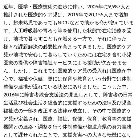
近年、医学・医療技術の進歩に伴い、2005年に9,987人と
推計された医療的ケア児は、2019年で20,155人まで増加
し、超未熟児であってもNICUなどで助かる命が増えていま
す。人工呼吸器や胃ろう等を使用した状態で在宅治療を受
け、地域で暮らすこどもが増える一方で、それに伴った
様々な課題解決の必要性が高まってきました。医療的ケア
児が地域で安心して暮らしていくためには在宅を含む小児
医療の提供や障害福祉サービスによる援助が欠かせませ
ん。しかし、これまでは医療的ケア児の受入れは医療が中
心で、福祉や保健、更には保育や教育という分野では体制
整備や連携が遅れている状況にありました。こうした中、
2016年に障害者総合支援法の見直しとして、障害者の日常
生活及び社会生活を総合的に支援するための法律及び児童
福祉法の一部を改正する法律が成立し、その中で医療的ケ
ア児が定義され、医療、福祉、保健、保育、教育等の支援
機関との連絡・調整を行う体制整備が都道府県の努力義務
として課せられたことで、支援充実への大きな転機になり