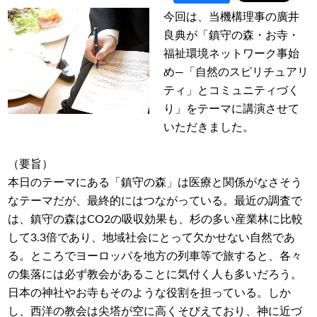
今回は、当機構理事の廣井
良典が「鎮守の森・お寺・
福祉環境ネットワーク事始
め―「自然のスピリチュアリ
ティ」とコミュニティづく
り」をテーマに講演させて
いただきました。
（要旨）
本日のテーマにある「鎮守の森」は医療と関係がなさそう
なテーマだが、最終的にはつながっている。最近の調査で
は、鎮守の森はCO2の吸収効果も、杉の多い産業林に比較
して3.3倍であり、地域社会にとって欠かせない自然であ
る。ところでヨーロッパを地方の列車等で旅すると、各々
の集落には必ず教会があることに気付く人も多いだろう。
日本の神社やお寺もそのような役割を担っている。しか
し、西洋の教会は尖塔が空に高くそびえており、神に近づ