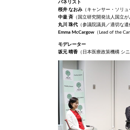
パネリスト
桜井 なおみ
（キャンサー・ソリュ
中釜 斉
（国立研究開発法人国立が
丸川 珠代
（参議院議員／適切な遺
Emma McCargow
（Lead of the Ca
モデレーター
坂元 晴香
（日本医療政策機構 シ