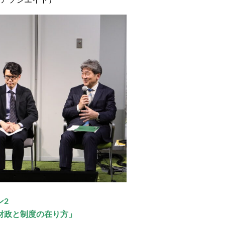
アアソシエイト）
ン2
財政と制度の在り方」