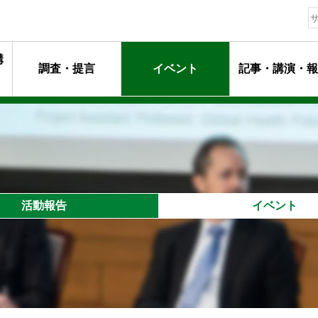
構
調査・提言
イベント
記事・講演・報
動指針
ージ
マンメッセージ
動
るプロフェッショナル達
活動報告
イベント