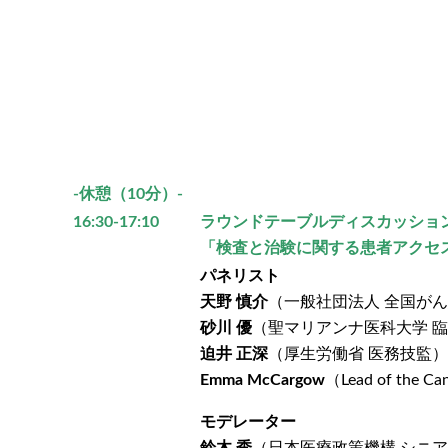
-休憩（10分）-
16:30-17:10
ラウンドテーブルディスカッショ
「検査と治験に関する患者アクセ
パネリスト
天野 慎介
（一般社団法人 全国が
砂川 優
（聖マリアンナ医科大学 臨
迫井 正深
（厚生労働省 医務技監）
Emma McCargow
（Lead of the Ca
モデレーター