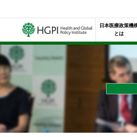
日本医療政策機
とは
ミッション・行
代表理事メッセ
終身名誉チェア
組織概要
年報・最近の活
HGPIを支え
スタッフの声
HGPIのあゆみ
黒川清賞