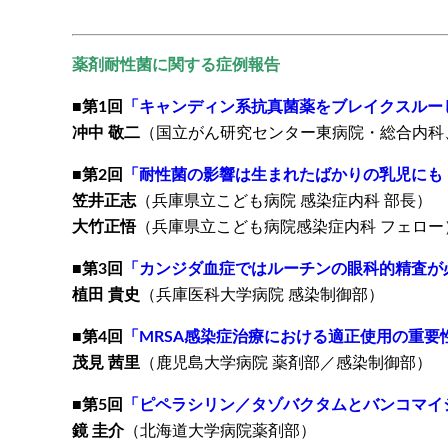
薬剤耐性菌に関する症例報告
■第1回
「キャンディン系抗真菌薬をブレイクスルー
冲中 敬二
（国立がん研究センター東病院・総合内科
■第2回
「耐性菌の影響は生まれたばかりの乳児にも
笠井正志
（兵庫県立こども病院 感染症内科 部長）
大竹正悟
（兵庫県立こども病院感染症内科 フェロー
■第3回
「カンジダ血症ではルーチンの眼科的精査が
植田 貴史
（兵庫医科大学病院 感染制御部）
■第4回
「MRSA感染症治療における適正使用の重要
茂見 茜里
（鹿児島大学病院 薬剤部／感染制御部）
■第5回
「ピペラシリン／タゾバクタムとバンコマイ
鏡 圭介
（北海道大学病院薬剤部）