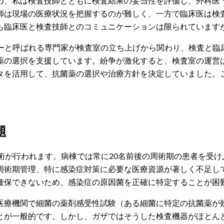
め、私は検査技師とともに検査結果の妥当性を評価し、外科医
師は現場の医療状況を把握するのが難しく、一方で臨床医は検
も臨床医と検査技師とのコミュニケーションは限られています
ャーと呼ばれる専門家が検査室の立ち上げから関わり、検査と臨
薬の選択を支援しています。紛争が激化すると、検査室の運営
タを活用して、抗菌薬の選択や治療方針を決定していました。
題
術が行われます。病棟では常に20名前後の周術期の患者を受
周術期管理、特に感染症対策に必要な医療資源が著しく不足し
確保できないため、感染症の原因菌を正確に特定することが困
医療機関で細菌の薬剤感受性試験（ある細菌に特定の抗菌薬が
とが一般的です。しかし、ガザではそうした検査機器がほとん