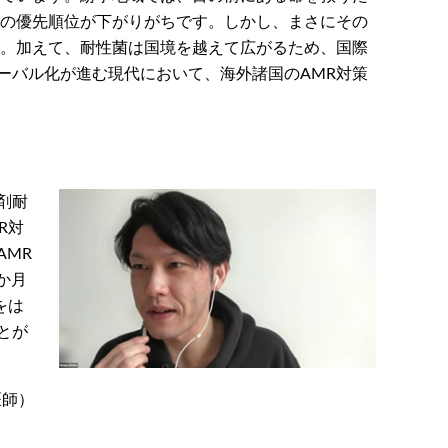
策の優先順位が下がりがちです。しかし、まさにその
す。加えて、耐性菌は国境を越えて広がるため、国際
ーバル化が進む現代において、海外諸国のAMR対策
剤耐
MR対
AMR
7か月
をは
とが
医師）