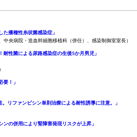
した播種性糸状菌感染症」
、中央病院・造血幹細胞移植科（併任）、感染制御室室長）
！耐性菌による尿路感染症の生後5か月男児」
）
必要！」
性。リファンピシン単剤治療による耐性誘導に注意。」
シンの併用により腎障害発現リスクが上昇」