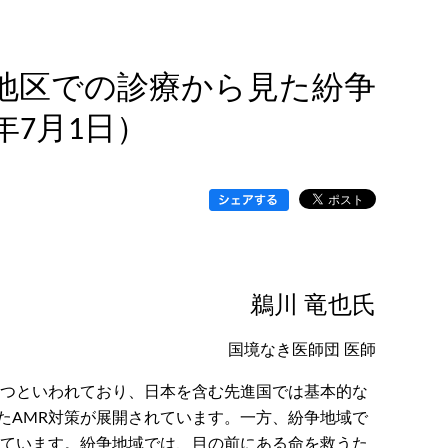
地区での診療から見た紛争
年7月1日）
鵜川 竜也氏
国境なき医師団 医師
一つといわれており、日本を含む先進国では基本的な
たAMR対策が展開されています。一方、紛争地域で
っています。紛争地域では、目の前にある命を救うた