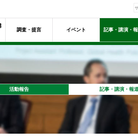
構
調査・提言
イベント
記事・講演・報
動指針
ージ
マンメッセージ
動
るプロフェッショナル達
活動報告
記事・講演・報