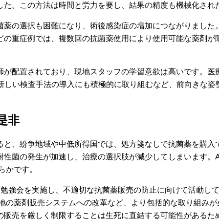
した。この方法は時間と労力を要し、結果の精度も機械化され
菌薬の選択も困難になり、術後感染症の増加につながりました
どの重症例では、複数回の抗菌薬使用により使用可能な薬剤が
師が配置されており、現地スタッフの学習意欲は高いです。医
で新しい検査手法の導入にも積極的に取り組むなど、前向きな姿
是非
ると、紛争地域や中低所得国では、処方箋なしで抗菌薬を購入で
耐性菌の発生が加速し、治療の選択肢が減少してしまいます。A
らかです。
に勉強会を実施し、不適切な抗菌薬販売の防止に向けて活動し
現地の薬剤販売システムへの改革など、より包括的な取り組みが
の販売を厳しく制限することは生死に直結する可能性があるた