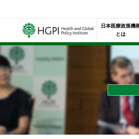
日本医療政策機
とは
ミッション・行
代表理事メッセ
終身名誉チェア
組織概要
年報・最近の活
HGPIを支え
スタッフの声
HGPIのあゆみ
黒川清賞