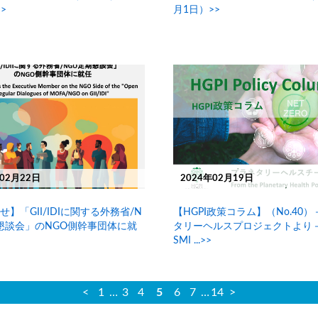
>>
月1日）>>
年02月22日
2024年02月19日
】「GII/IDIに関する外務省/N
【HGPI政策コラム】（No.40
懇談会」のNGO側幹事団体に就
タリーヘルスプロジェクトより
>
SMI ...>>
<
1
…
3
4
5
6
7
…
14
>