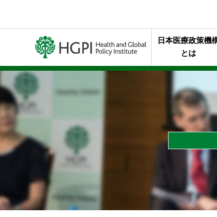
日本医療政策機
とは
ミッション・行
代表理事メッセ
終身名誉チェア
組織概要
年報・最近の活
HGPIを支え
スタッフの声
HGPIのあゆみ
黒川清賞