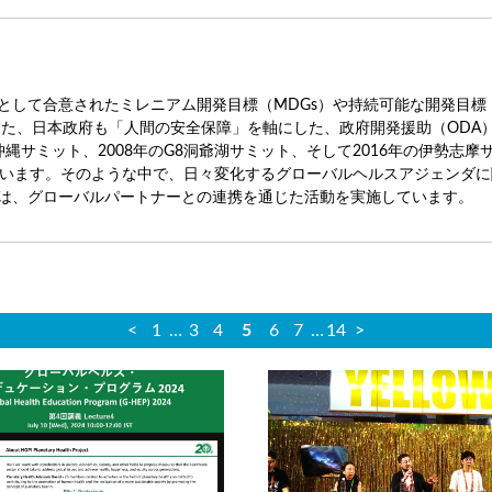
として合意されたミレニアム開発目標（MDGs）や持続可能な開発目標（
。また、日本政府も「人間の安全保障」を軸にした、政府開発援助（OD
沖縄サミット、2008年のG8洞爺湖サミット、そして2016年の伊勢
ています。そのような中で、日々変化するグローバルヘルスアジェンダ
は、グローバルパートナーとの連携を通じた活動を実施しています。
<
1
…
3
4
5
6
7
…
14
>