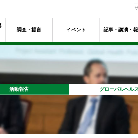
構
調査・提言
イベント
記事・講演・報
動指針
ージ
マンメッセージ
動
るプロフェッショナル達
活動報告
グローバルヘル