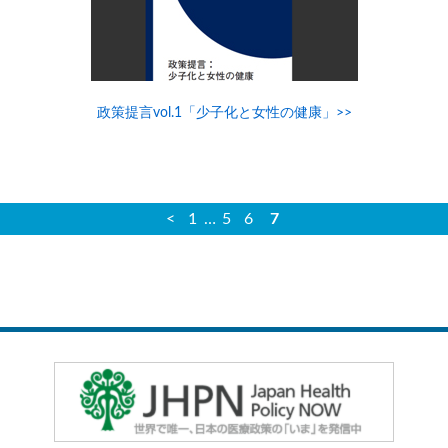
政策提言vol.1「少子化と女性の健康」>>
<
1
…
5
6
7