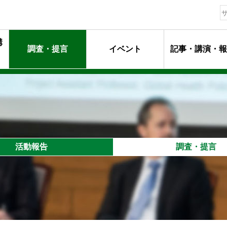
構
調査・提言
イベント
記事・講演・報
動指針
ージ
マンメッセージ
動
るプロフェッショナル達
活動報告
調査・提言