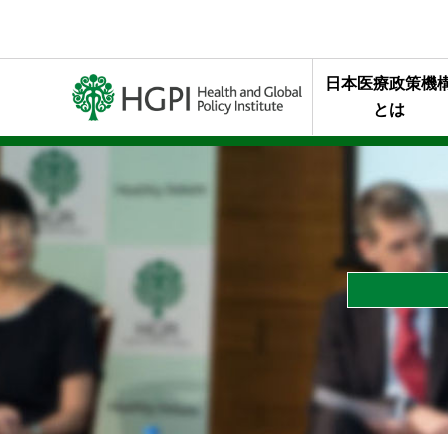
日本医療政策機
とは
ミッション・行
代表理事メッセ
終身名誉チェア
組織概要
年報・最近の活
HGPIを支え
スタッフの声
HGPIのあゆみ
黒川清賞