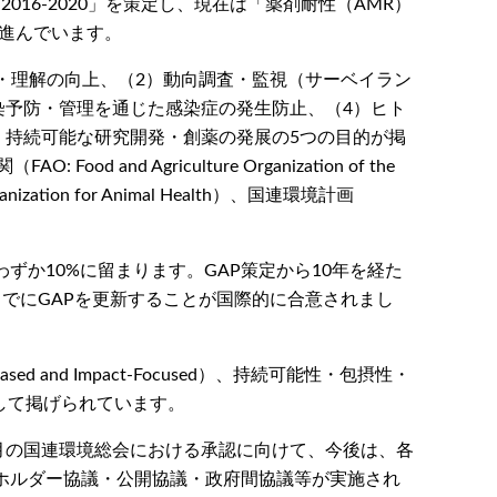
2016-2020」を策定し、現在は「薬剤耐性（AMR）
が進んでいます。
識・理解の向上、（2）動向調査・監視（サーベイラン
染予防・管理を通じた感染症の発生防止、（4）ヒト
）持続可能な研究開発・創薬の発展の5つの目的が掲
nd Agriculture Organization of the
ization for Animal Health）、国連環境計画
わずか10%に留まります。GAP策定から10年を経た
までにGAPを更新することが国際的に合意されまし
d and Impact-Focused）、持続可能性・包摂性・
が基本原則として掲げられています。
2月の国連環境総会における承認に向けて、今後は、各
ホルダー協議・公開協議・政府間協議等が実施され