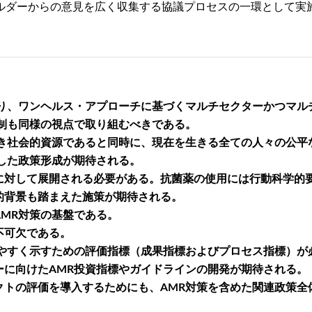
ルダーからの意見を広く収集する協議プロセスの一環として実
あり、ワンヘルス・アプローチに基づくマルチセクターかつマル
制も同様の視点で取り組むべきである。
べき社会的資源であると同時に、現在を生きる全ての人々の公平
した政策形成が期待される。
に対して展開される必要がある。抗菌薬の使用には行動科学的
的背景も踏まえた施策が期待される。
MR対策の基盤である。
不可欠である。
やすく示すための評価指標（成果指標およびプロセス指標）が
ーに向けたAMR投資指標やガイドラインの開発が期待される。
クトの評価を導入するためにも、AMR対策を含めた関連政策全