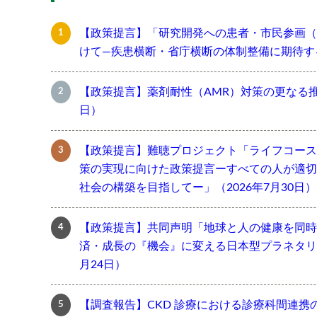
【政策提言】「研究開発への患者・市民参画（
けて―疾患横断・省庁横断の体制整備に期待する―
【政策提言】薬剤耐性（AMR）対策の更なる推進
日）
【政策提言】難聴プロジェクト「ライフコース
策の実現に向けた政策提言ーすべての人が適切
社会の構築を目指してー」（2026年7月30日）
【政策提言】共同声明「地球と人の健康を同時
済・成長の『機会』に変える日本型プラネタリー
月24日）
【調査報告】CKD 診療における診療科間連携