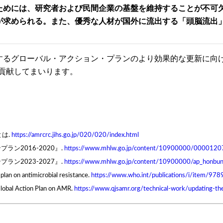
ためには、研究者および民間企業の基盤を維持することが不可
が求められる。また、優秀な人材が国外に流出する「頭脳流出
関するグローバル・アクション・プランのより効果的な更新に向
貢献してまいります。
とは.
https://amrcrc.jihs.go.jp/020/020/index.html
プラン2016-2020』.
https://www.mhlw.go.jp/content/10900000/0000120
プラン2023-2027』.
https://www.mhlw.go.jp/content/10900000/ap_honbun
plan on antimicrobial resistance.
https://www.who.int/publications/i/item/9
Global Action Plan on AMR.
https://www.qjsamr.org/technical-work/updating-the