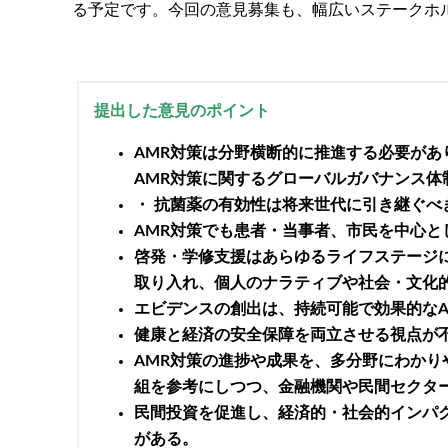
る予定です。今回の意見募集も、幅広いステークホ
提出した意見のポイント
AMR対策は分野横断的に推進する必要が
AMR対策に関するグローバルガバナンス体
・ 抗菌薬の有効性は将来世代に引き継ぐ
AMR対策でも患者・当事者、市民を中心と
啓発・学修支援はあらゆるライフステージ
取り入れ、個人のナラティブや社会・文化
エビデンスの創出は、持続可能で効果的なA
健康と経済の安全保障を両立させる視点が
AMR対策の進捗や成果を、多分野にわかり
組を参考にしつつ、金融機関や民間セクタ
民間投資を促進し、経済的・社会的インパ
がある。