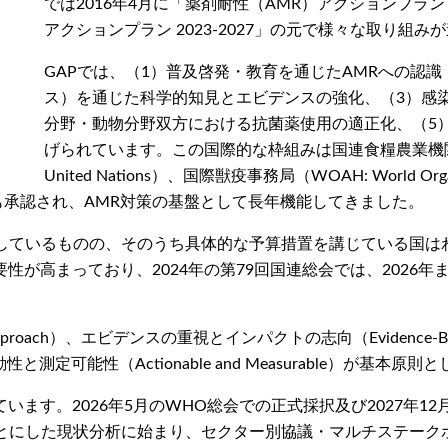
では2016年4月に「薬剤耐性（AMR）アクションプラン 
アクションプラン 2023-2027」の元で様々な取り組み
GAPでは、（1）普及啓発・教育を通じたAMRへの認
ス）を通じた科学的知見とエビデンスの強化、（3）感
分野・動物分野双方における抗菌薬使用の適正化、（5
げられています。この国際的な枠組みは国連食糧農業機関（FAO: Food a
United Nations）、国際獣疫事務局（WOAH: World Organ
 Program）にも承認され、AMR対策の基盤として長年機能してきました。
を策定しているものの、そのうち具体的な予算措置を講じている国は
が高まっており、2024年の第79回国連総会では、2026年
roach）、エビデンスの重視とインパクトの志向（Evidence-Base
Equity）、行動性と測定可能性（Actionable and Measurable）
ます。2026年5月のWHO総会での正式採択及び2027年1
もとにした現状分析に始まり、セクター別協議・マルチステーク