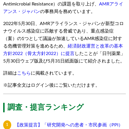
Antimicrobial Resistance）の課題を取り上げ、
AMR
アライ
アンス・ジャパン
の事務局を務めています。
2022年5月30日、AMRアライランス・ジャパンが新型コロ
ナウイルス感染症に匹敵する脅威であり、重点感染症
（案）の1つとして議論が加速しているAMR感染症に対す
る危機管理対策を進めるため、
経済財政運営と改革の基本
方針
2022
（骨太方針
2022
）に提言
したことが「日刊薬業」
5月30日ウェブ版及び5月31日紙面版にて紹介されました。
詳細は
こちら
に掲載されています。
※記事全文はログイン後にご覧いただけます。
調査・提言ランキング
【政策提言】「研究開発への患者・市民参画（PPI）