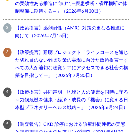
の実効性ある推進に向けて―疾患横断・省庁横断の体
制整備に期待する―」（2026年6月30日）
【政策提言】薬剤耐性（AMR）対策の更なる推進に
向けて（2026年7月15日）
【政策提言】難聴プロジェクト「ライフコースを通じ
た切れ目のない難聴対策の実現に向けた政策提言ーす
べての人が適切な聴覚ケアにアクセスできる社会の構
築を目指してー」（2026年7月30日）
【政策提言】共同声明「地球と人の健康を同時に守る
～気候危機を健康・経済・成長の『機会』に変える日
本型プラネタリーヘルス戦略～」（2026年6月24日）
【調査報告】CKD 診療における診療科間連携の実態