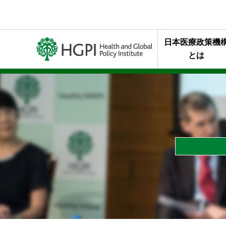
日本医療政策機
とは
ミッション・行
代表理事メッセ
終身名誉チェア
組織概要
年報・最近の活
HGPIを支え
スタッフの声
HGPIのあゆみ
黒川清賞