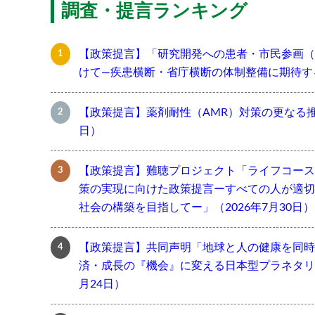
調査・提言ランキング
【政策提言】「研究開発への患者・市民参画（
けて―疾患横断・省庁横断の体制整備に期待する―
【政策提言】薬剤耐性（AMR）対策の更なる推進
日）
【政策提言】難聴プロジェクト「ライフコース
策の実現に向けた政策提言ーすべての人が適切
社会の構築を目指してー」（2026年7月30日）
【政策提言】共同声明「地球と人の健康を同時
済・成長の『機会』に変える日本型プラネタリー
月24日）