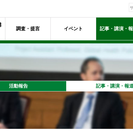
構
調査・提言
イベント
記事・講演・報
動指針
ージ
マンメッセージ
動
るプロフェッショナル達
活動報告
記事・講演・報