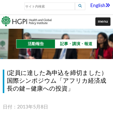
English
menu
活動報告
記事・講演・報道
(定員に達した為申込を締切ました）
国際シンポジウム「アフリカ経済成
長の鍵―健康への投資」
日付：2013年5月8日