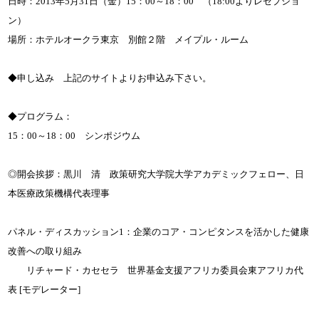
日時：2013年5月31日（金）15：00～18：00 （18:00よりレセプショ
ン）
場所：ホテルオークラ東京 別館２階 メイプル・ルーム
◆申し込み 上記のサイトよりお申込み下さい。
◆プログラム：
15：00～18：00 シンポジウム
◎開会挨拶：黒川 清 政策研究大学院大学アカデミックフェロー、日
本医療政策機構代表理事
パネル・ディスカッション1：企業のコア・コンピタンスを活かした健康
改善への取り組み
リチャード・カセセラ 世界基金支援アフリカ委員会東アフリカ代
表 [モデレーター]