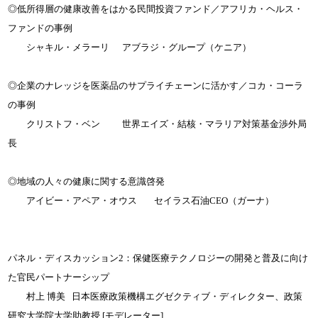
◎低所得層の健康改善をはかる民間投資ファンド／アフリカ・ヘルス・
ファンドの事例
シャキル・メラーリ アブラジ・グループ（ケニア）
◎企業のナレッジを医薬品のサプライチェーンに活かす／コカ・コーラ
の事例
クリストフ・ベン 世界エイズ・結核・マラリア対策基金渉外局
長
◎地域の人々の健康に関する意識啓発
アイビー・アペア・オウス セイラス石油CEO（ガーナ）
パネル・ディスカッション2：保健医療テクノロジーの開発と普及に向け
た官民パートナーシップ
村上 博美 日本医療政策機構エグゼクティブ・ディレクター、政策
研究大学院大学助教授 [モデレーター]